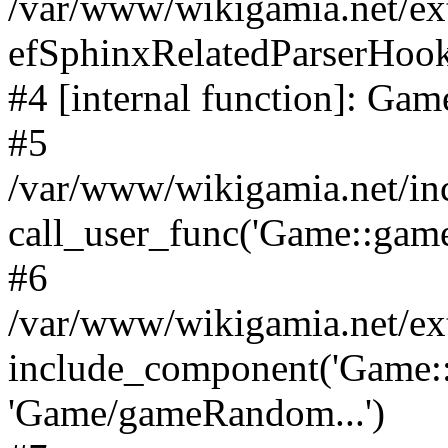
/var/www/wikigamia.net/ex
efSphinxRelatedParserHook
#4 [internal function]: G
#5
/var/www/wikigamia.net/in
call_user_func('Game::game
#6
/var/www/wikigamia.net/ex
include_component('Game::
'Game/gameRandom...')