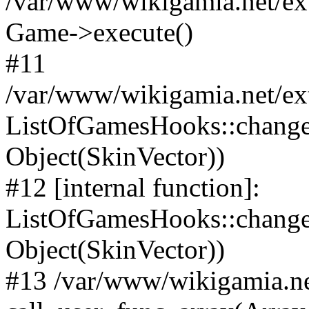
/var/www/wikigamia.net/ex
Game->execute()
#11
/var/www/wikigamia.net/ex
ListOfGamesHooks::change
Object(SkinVector))
#12 [internal function]:
ListOfGamesHooks::changeA
Object(SkinVector))
#13 /var/www/wikigamia.ne