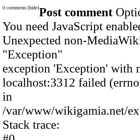
0 comments
[
hide
]
Post comment
Opti
You need JavaScript enabl
Unexpected non-MediaWiki 
"Exception"
exception 'Exception' with 
localhost:3312 failed (err
in
/var/www/wikigamia.net/ext
Stack trace:
#0