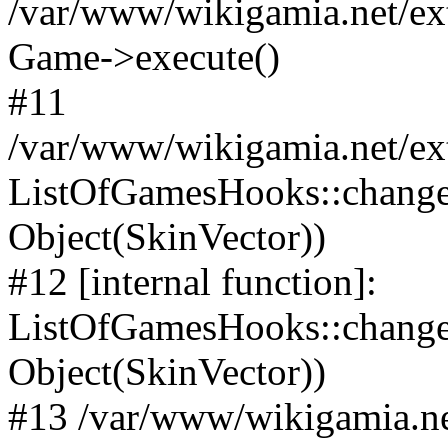
/var/www/wikigamia.net/ex
Game->execute()
#11
/var/www/wikigamia.net/ex
ListOfGamesHooks::change
Object(SkinVector))
#12 [internal function]:
ListOfGamesHooks::changeA
Object(SkinVector))
#13 /var/www/wikigamia.ne