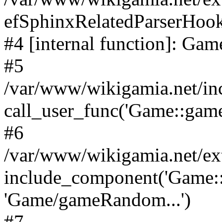
efSphinxRelatedParserHook
#4 [internal function]: G
#5
/var/www/wikigamia.net/in
call_user_func('Game::game
#6
/var/www/wikigamia.net/ex
include_component('Game::
'Game/gameRandom...')
#7