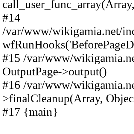
call_user_func_array(Array,
#14
/var/www/wikigamia.net/in
wfRunHooks('BeforePageDisp
#15 /var/www/wikigamia.ne
OutputPage->output()
#16 /var/www/wikigamia.ne
>finalCleanup(Array, Objec
#17 {main}