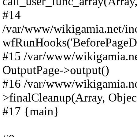
call_user_func_array(Array,
#14
/var/www/wikigamia.net/in
wfRunHooks('BeforePageDisp
#15 /var/www/wikigamia.ne
OutputPage->output()
#16 /var/www/wikigamia.ne
>finalCleanup(Array, Objec
#17 {main}