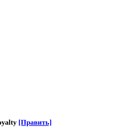
oyalty
[Править]