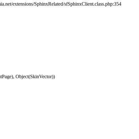
ia.net/extensions/SphinxRelated/sfSphinxClient.class.php:354
Page), Object(SkinVector))