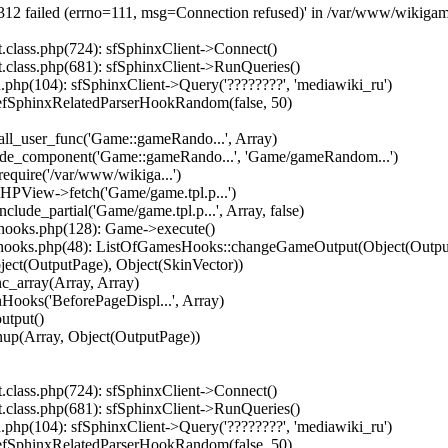
3312 failed (errno=111, msg=Connection refused)' in /var/www/wikigam
.class.php(724): sfSphinxClient->Connect()
.class.php(681): sfSphinxClient->RunQueries()
php(104): sfSphinxClient->Query('????????', 'mediawiki_ru')
efSphinxRelatedParserHookRandom(false, 50)
ll_user_func('Game::gameRando...', Array)
lude_component('Game::gameRando...', 'Game/gameRandom...')
equire('/var/www/wikiga...')
HPView->fetch('Game/game.tpl.p...')
ude_partial('Game/game.tpl.p...', Array, false)
hooks.php(128): Game->execute()
hooks.php(48): ListOfGamesHooks::changeGameOutput(Object(Output
ject(OutputPage), Object(SkinVector))
c_array(Array, Array)
ooks('BeforePageDispl...', Array)
utput()
nup(Array, Object(OutputPage))
.class.php(724): sfSphinxClient->Connect()
.class.php(681): sfSphinxClient->RunQueries()
php(104): sfSphinxClient->Query('????????', 'mediawiki_ru')
efSphinxRelatedParserHookRandom(false, 50)