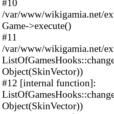
#10
/var/www/wikigamia.net/ex
Game->execute()
#11
/var/www/wikigamia.net/ex
ListOfGamesHooks::change
Object(SkinVector))
#12 [internal function]:
ListOfGamesHooks::changeA
Object(SkinVector))