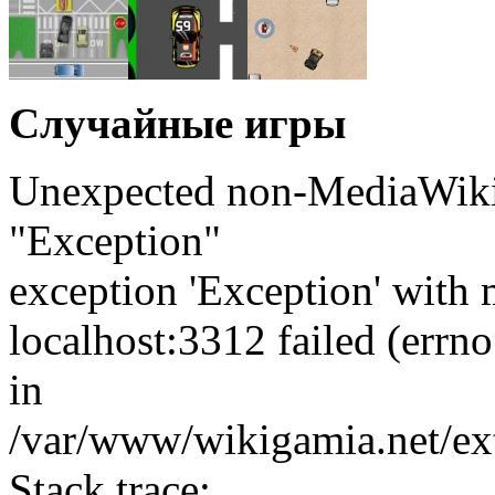
Случайные игры
Unexpected non-MediaWiki 
"Exception"
exception 'Exception' with 
localhost:3312 failed (err
in
/var/www/wikigamia.net/ext
Stack trace: