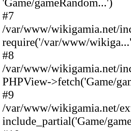
'Game/gameRandom...')
#7
/var/www/wikigamia.net/in
require('/var/www/wikiga...'
#8
/var/www/wikigamia.net/in
PHPView->fetch('Game/game.
#9
/var/www/wikigamia.net/ex
include_partial('Game/game.t