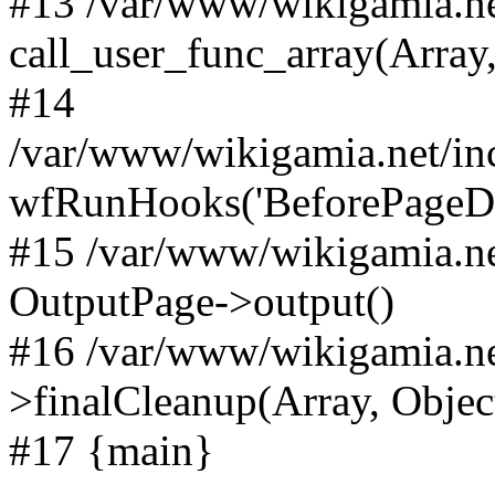
#13 /var/www/wikigamia.ne
call_user_func_array(Array,
#14
/var/www/wikigamia.net/in
wfRunHooks('BeforePageDisp
#15 /var/www/wikigamia.ne
OutputPage->output()
#16 /var/www/wikigamia.ne
>finalCleanup(Array, Objec
#17 {main}