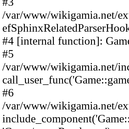
#3
/var/www/wikigamia.net/ex
efSphinxRelatedParserHo
#4 [internal function]: G
#5
/var/www/wikigamia.net/in
call_user_func('Game::game
#6
/var/www/wikigamia.net/ex
include_component('Game::