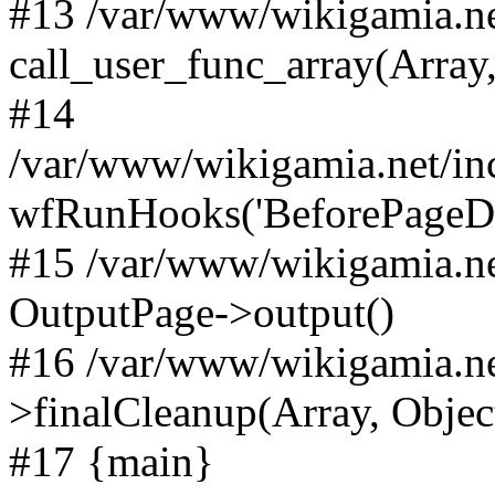
#13 /var/www/wikigamia.ne
call_user_func_array(Array,
#14
/var/www/wikigamia.net/in
wfRunHooks('BeforePageDisp
#15 /var/www/wikigamia.ne
OutputPage->output()
#16 /var/www/wikigamia.ne
>finalCleanup(Array, Objec
#17 {main}