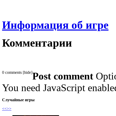
Информация об игре
Комментарии
0 comments
[
hide
]
Post comment
Opti
You need JavaScript enabl
Случайные игры
<<
>>