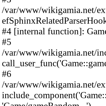
/var/www/wikigamia.net/ex
efSphinxRelatedParserHo
#4 [internal function]: G
#5
/var/www/wikigamia.net/in
call_user_func('Game::game
#6
/var/www/wikigamia.net/ex
include_component('Game::
'Game/gameRandom...')