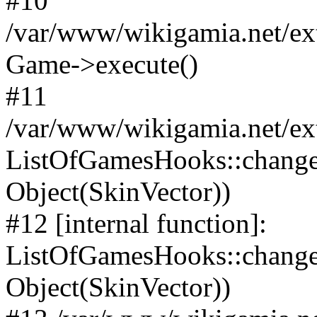
#10
/var/www/wikigamia.net/ex
Game->execute()
#11
/var/www/wikigamia.net/ex
ListOfGamesHooks::change
Object(SkinVector))
#12 [internal function]:
ListOfGamesHooks::changeA
Object(SkinVector))