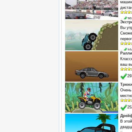
машин
дистан
3
Экстр
Вы уп
Сможе
первог
1
Ралли
Классн
ваш вы
2
Трюки
Очень 
местно
2
Дрейф
В этой
двадц