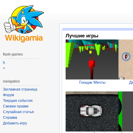
Лучшие игры
flash-games
h
<
navigation
Гонщик Мечты
Д
Заглавная страница
Форум
Текущие события
Свежие правки
Случайная статья
Справка
Добавить игру