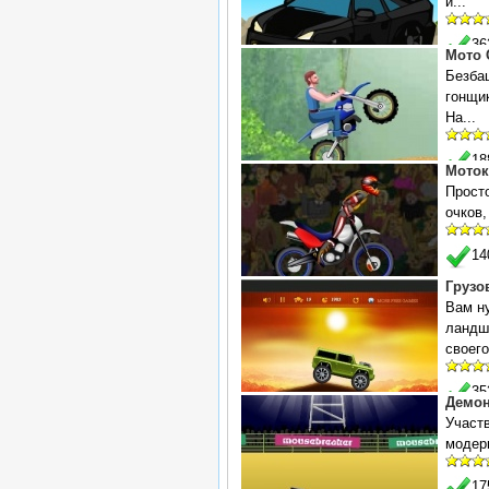
и...
3
Мото 
Безба
гонщик
На...
1
Моток
Прост
очков,
1
Грузо
Вам ну
ландш
своего
3
Демон
Участв
модер
1