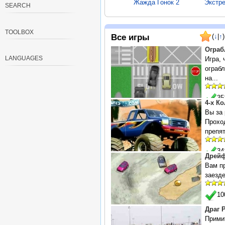
Жажда Гонок 2
Экстр
SEARCH
TOOLBOX
Все игры
(
↓
|
↑
Ограб
LANGUAGES
Игра, 
ограбл
на...
Ограбление
М
3
4-x К
Вы за
Прохо
препят
3
Дрей
Вам п
заезде
Мото Мания 2
1
Драг 
Примит