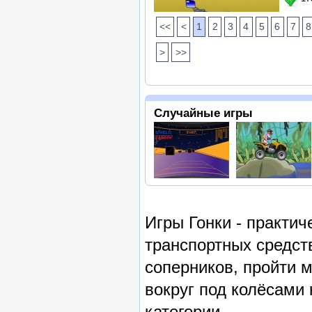
<<
<
1
2
3
4
5
6
7
8
>
>>
Случайные игры
Игры Гонки - практи
транспортных средств
соперников, пройти 
вокруг под колёсами 
категории.