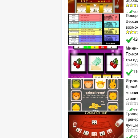
игровы
3
Покер
Верси
возмож
4
Мини-
Прикол
три од
1
Игров
Делай 
мнени
ставит
1
Трене
Тренер
лучший
1