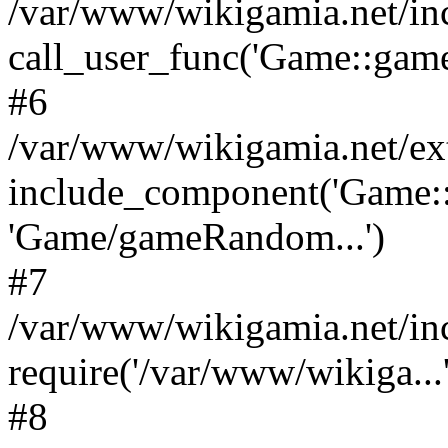
/var/www/wikigamia.net/in
call_user_func('Game::game
#6
/var/www/wikigamia.net/ex
include_component('Game::
'Game/gameRandom...')
#7
/var/www/wikigamia.net/in
require('/var/www/wikiga...'
#8