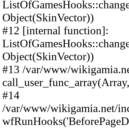
ListOfGamesHooks::change
Object(SkinVector))
#12 [internal function]:
ListOfGamesHooks::changeA
Object(SkinVector))
#13 /var/www/wikigamia.ne
call_user_func_array(Array,
#14
/var/www/wikigamia.net/in
wfRunHooks('BeforePageDisp