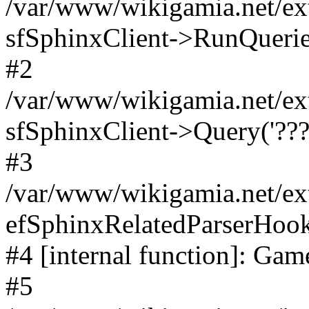
/var/www/wikigamia.net/ext
sfSphinxClient->RunQuerie
#2
/var/www/wikigamia.net/ex
sfSphinxClient->Query('????
#3
/var/www/wikigamia.net/ex
efSphinxRelatedParserHo
#4 [internal function]: G
#5