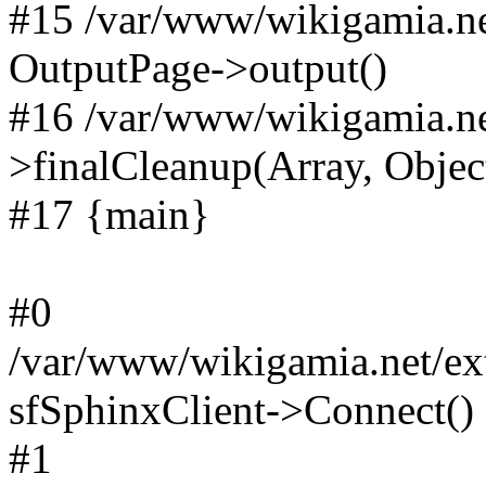
#15 /var/www/wikigamia.ne
OutputPage->output()
#16 /var/www/wikigamia.ne
>finalCleanup(Array, Objec
#17 {main}
#0
/var/www/wikigamia.net/ext
sfSphinxClient->Connect()
#1