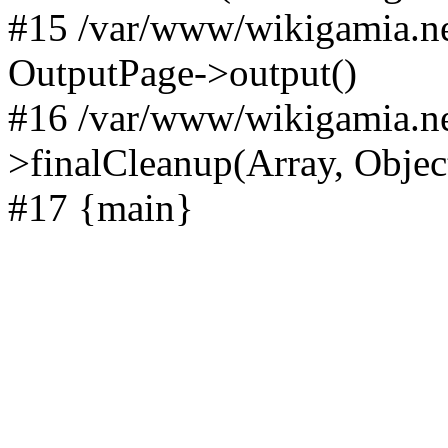
#15 /var/www/wikigamia.ne
OutputPage->output()
#16 /var/www/wikigamia.ne
>finalCleanup(Array, Objec
#17 {main}