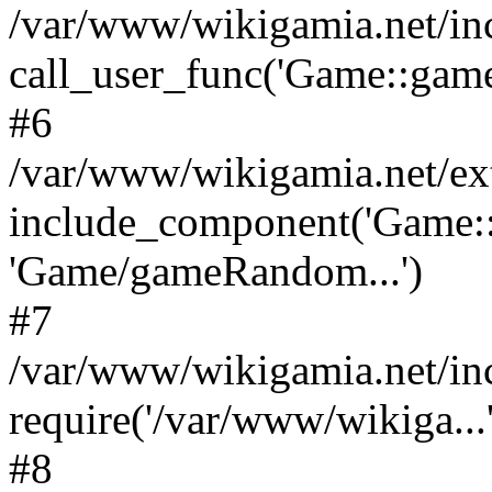
/var/www/wikigamia.net/in
call_user_func('Game::game
#6
/var/www/wikigamia.net/ex
include_component('Game::
'Game/gameRandom...')
#7
/var/www/wikigamia.net/in
require('/var/www/wikiga...'
#8