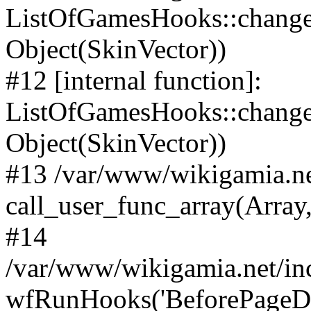
ListOfGamesHooks::change
Object(SkinVector))
#12 [internal function]:
ListOfGamesHooks::changeA
Object(SkinVector))
#13 /var/www/wikigamia.ne
call_user_func_array(Array,
#14
/var/www/wikigamia.net/in
wfRunHooks('BeforePageDisp