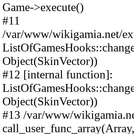
Game->execute()
#11
/var/www/wikigamia.net/ex
ListOfGamesHooks::change
Object(SkinVector))
#12 [internal function]:
ListOfGamesHooks::changeA
Object(SkinVector))
#13 /var/www/wikigamia.ne
call_user_func_array(Array,