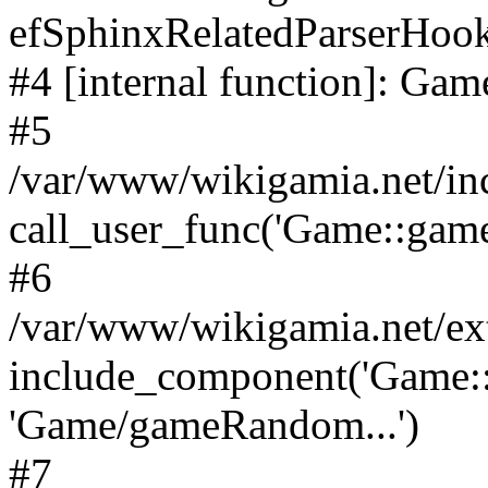
efSphinxRelatedParserHo
#4 [internal function]: G
#5
/var/www/wikigamia.net/in
call_user_func('Game::game
#6
/var/www/wikigamia.net/ex
include_component('Game::
'Game/gameRandom...')
#7