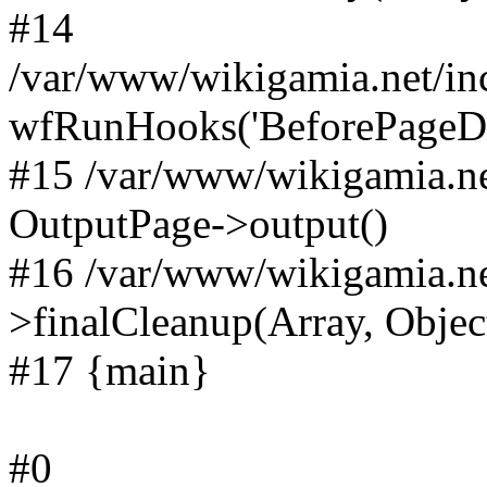
#14
/var/www/wikigamia.net/in
wfRunHooks('BeforePageDisp
#15 /var/www/wikigamia.ne
OutputPage->output()
#16 /var/www/wikigamia.ne
>finalCleanup(Array, Objec
#17 {main}
#0