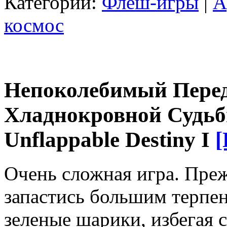
Категории:
Флеш-игры
|
А
космос
Непоколебимый Пере
Хладнокровной Судьбы 
Unflappable Destiny I
[
Очень сложная игра. Преж
запастись большим терпе
зеленые шарики, избегая 