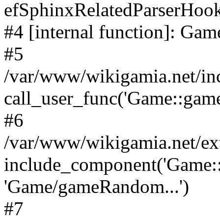
efSphinxRelatedParserHo
#4 [internal function]: G
#5
/var/www/wikigamia.net/in
call_user_func('Game::game
#6
/var/www/wikigamia.net/ex
include_component('Game::
'Game/gameRandom...')
#7