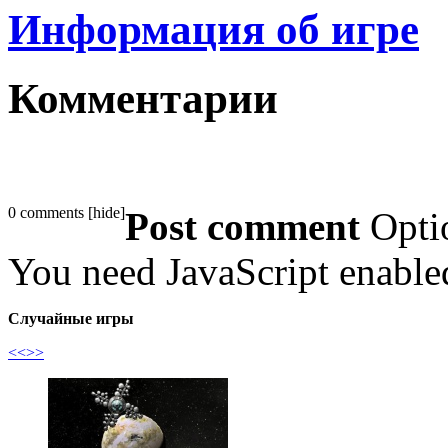
Информация об игре
Комментарии
0 comments
[
hide
]
Post comment
Opti
You need JavaScript enabl
Случайные игры
<<
>>