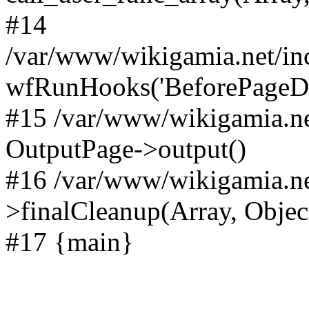
#14
/var/www/wikigamia.net/in
wfRunHooks('BeforePageDisp
#15 /var/www/wikigamia.ne
OutputPage->output()
#16 /var/www/wikigamia.ne
>finalCleanup(Array, Objec
#17 {main}