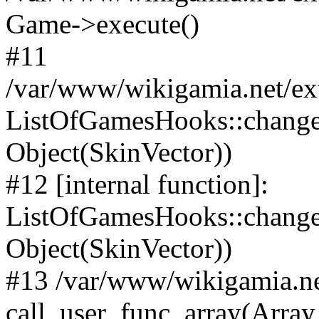
Game->execute()
#11
/var/www/wikigamia.net/ex
ListOfGamesHooks::change
Object(SkinVector))
#12 [internal function]:
ListOfGamesHooks::changeA
Object(SkinVector))
#13 /var/www/wikigamia.ne
call_user_func_array(Array,