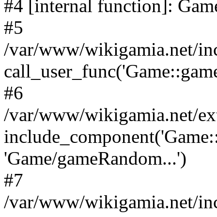
#4 [internal function]: G
#5
/var/www/wikigamia.net/in
call_user_func('Game::game
#6
/var/www/wikigamia.net/ex
include_component('Game::
'Game/gameRandom...')
#7
/var/www/wikigamia.net/in