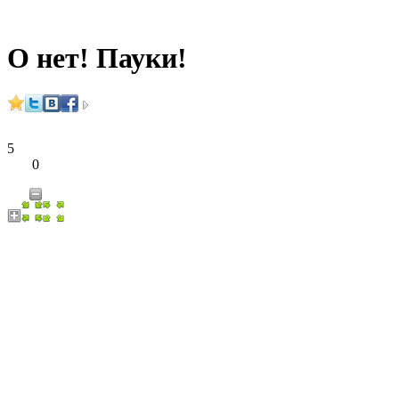
О нет! Пауки!
5
0