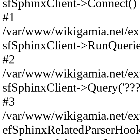
sfSphinxClient->Connect()
#1
/var/www/wikigamia.net/ext
sfSphinxClient->RunQuerie
#2
/var/www/wikigamia.net/ex
sfSphinxClient->Query('????
#3
/var/www/wikigamia.net/ex
efSphinxRelatedParserHo