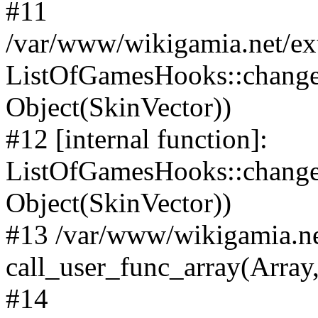
#11
/var/www/wikigamia.net/ex
ListOfGamesHooks::change
Object(SkinVector))
#12 [internal function]:
ListOfGamesHooks::changeA
Object(SkinVector))
#13 /var/www/wikigamia.ne
call_user_func_array(Array,
#14