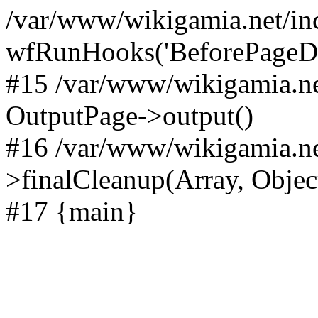
/var/www/wikigamia.net/in
wfRunHooks('BeforePageDisp
#15 /var/www/wikigamia.ne
OutputPage->output()
#16 /var/www/wikigamia.ne
>finalCleanup(Array, Objec
#17 {main}