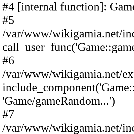
#4 [internal function]: G
#5
/var/www/wikigamia.net/in
call_user_func('Game::game
#6
/var/www/wikigamia.net/ex
include_component('Game::
'Game/gameRandom...')
#7
/var/www/wikigamia.net/in