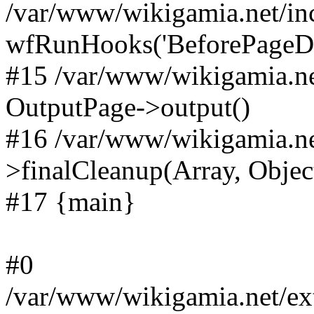
/var/www/wikigamia.net/in
wfRunHooks('BeforePageDisp
#15 /var/www/wikigamia.ne
OutputPage->output()
#16 /var/www/wikigamia.ne
>finalCleanup(Array, Objec
#17 {main}
#0
/var/www/wikigamia.net/ext