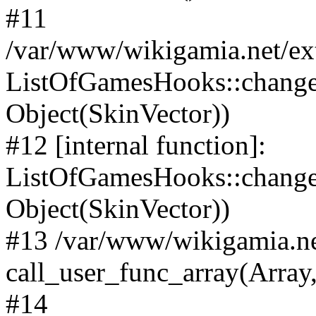
#11
/var/www/wikigamia.net/ex
ListOfGamesHooks::change
Object(SkinVector))
#12 [internal function]:
ListOfGamesHooks::changeA
Object(SkinVector))
#13 /var/www/wikigamia.ne
call_user_func_array(Array,
#14