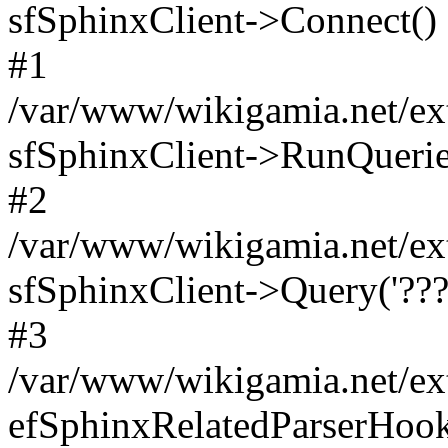
sfSphinxClient->Connect()
#1
/var/www/wikigamia.net/ext
sfSphinxClient->RunQuerie
#2
/var/www/wikigamia.net/ex
sfSphinxClient->Query('????
#3
/var/www/wikigamia.net/ex
efSphinxRelatedParserHo