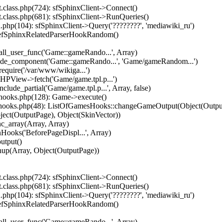
.class.php(724): sfSphinxClient->Connect()
.class.php(681): sfSphinxClient->RunQueries()
php(104): sfSphinxClient->Query('????????', 'mediawiki_ru')
 efSphinxRelatedParserHookRandom()
ll_user_func('Game::gameRando...', Array)
lude_component('Game::gameRando...', 'Game/gameRandom...')
equire('/var/www/wikiga...')
HPView->fetch('Game/game.tpl.p...')
ude_partial('Game/game.tpl.p...', Array, false)
hooks.php(128): Game->execute()
hooks.php(48): ListOfGamesHooks::changeGameOutput(Object(Output
ject(OutputPage), Object(SkinVector))
c_array(Array, Array)
ooks('BeforePageDispl...', Array)
utput()
nup(Array, Object(OutputPage))
.class.php(724): sfSphinxClient->Connect()
.class.php(681): sfSphinxClient->RunQueries()
php(104): sfSphinxClient->Query('????????', 'mediawiki_ru')
 efSphinxRelatedParserHookRandom()
ll_user_func('Game::gameRando...', Array)