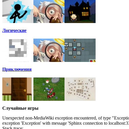
Логические
Приключения
Случайные игры
Unexpected non-MediaWiki exception encountered, of type "Excepti
exception 'Exception' with message 'Sphinx connection to localhost:
Stack trace: