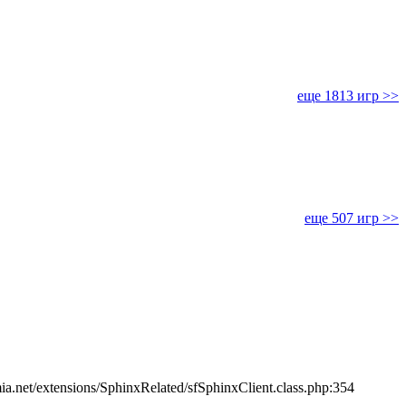
еще 1813 игр >>
еще 507 игр >>
ia.net/extensions/SphinxRelated/sfSphinxClient.class.php:354