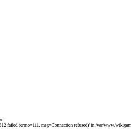
on"
3312 failed (errno=111, msg=Connection refused)' in /var/www/wikigam