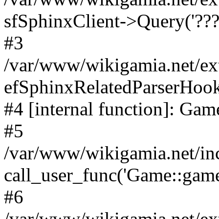
sfSphinxClient->Query('????
#3
/var/www/wikigamia.net/ex
efSphinxRelatedParserHo
#4 [internal function]: G
#5
/var/www/wikigamia.net/in
call_user_func('Game::game
#6
/var/www/wikigamia.net/ex