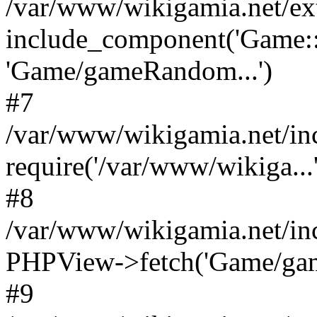
/var/www/wikigamia.net/ex
include_component('Game::
'Game/gameRandom...')
#7
/var/www/wikigamia.net/in
require('/var/www/wikiga...'
#8
/var/www/wikigamia.net/in
PHPView->fetch('Game/game.
#9