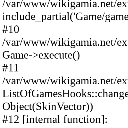
/var/www/wikigamia.net/ex
include_partial('Game/game.t
#10
/var/www/wikigamia.net/ex
Game->execute()
#11
/var/www/wikigamia.net/ex
ListOfGamesHooks::change
Object(SkinVector))
#12 [internal function]: