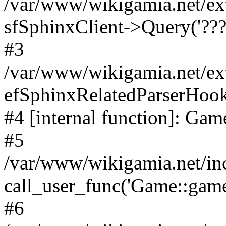
/var/www/wikigamia.net/ex
sfSphinxClient->Query('????
#3
/var/www/wikigamia.net/ex
efSphinxRelatedParserHo
#4 [internal function]: G
#5
/var/www/wikigamia.net/in
call_user_func('Game::game
#6