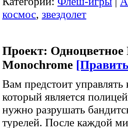
Категории:
Флеш-игры
|
A
космос
,
звездолет
Проект: Одноцветное И
Monochrome
[Править
Вам предстоит управлять 
который является полице
нужно разрушать бандитс
турелей. После каждой м