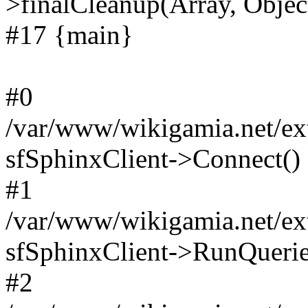
>finalCleanup(Array, Objec
#17 {main}
#0
/var/www/wikigamia.net/ext
sfSphinxClient->Connect()
#1
/var/www/wikigamia.net/ext
sfSphinxClient->RunQuerie
#2