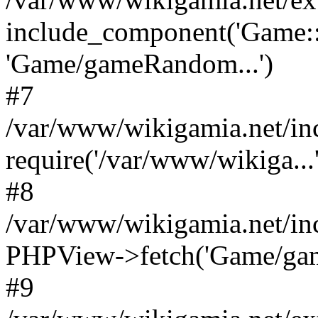
include_component('Game::
'Game/gameRandom...')
#7
/var/www/wikigamia.net/in
require('/var/www/wikiga...'
#8
/var/www/wikigamia.net/in
PHPView->fetch('Game/game.
#9