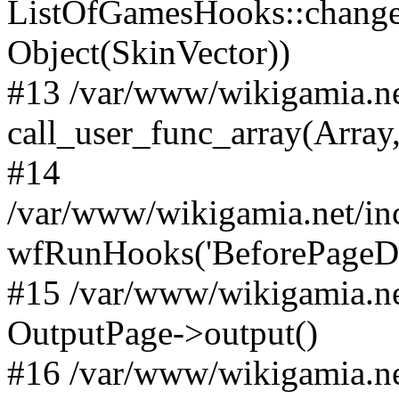
ListOfGamesHooks::changeA
Object(SkinVector))
#13 /var/www/wikigamia.ne
call_user_func_array(Array,
#14
/var/www/wikigamia.net/in
wfRunHooks('BeforePageDisp
#15 /var/www/wikigamia.ne
OutputPage->output()
#16 /var/www/wikigamia.ne