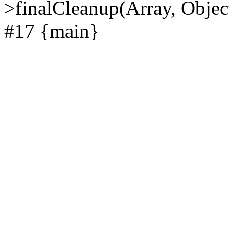
>finalCleanup(Array, Objec
#17 {main}