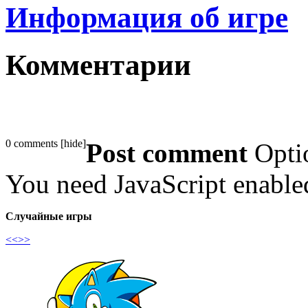
Информация об игре
Комментарии
0 comments
[
hide
]
Post comment
Opti
You need JavaScript enabl
Случайные игры
<<
>>