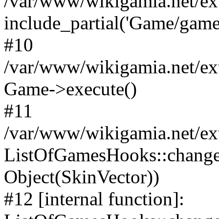
/var/www/wikigamia.net/ex
include_partial('Game/game.t
#10
/var/www/wikigamia.net/ex
Game->execute()
#11
/var/www/wikigamia.net/ex
ListOfGamesHooks::change
Object(SkinVector))
#12 [internal function]: