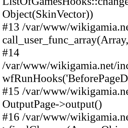
ListOfGamesHooks::changeA
Object(SkinVector))
#13 /var/www/wikigamia.ne
call_user_func_array(Array,
#14
/var/www/wikigamia.net/in
wfRunHooks('BeforePageDisp
#15 /var/www/wikigamia.ne
OutputPage->output()
#16 /var/www/wikigamia.ne