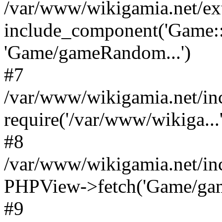
/var/www/wikigamia.net/ex
include_component('Game::
'Game/gameRandom...')
#7
/var/www/wikigamia.net/in
require('/var/www/wikiga...'
#8
/var/www/wikigamia.net/in
PHPView->fetch('Game/game.
#9