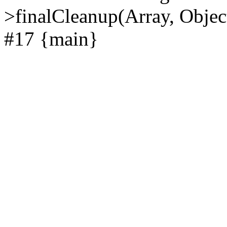
>finalCleanup(Array, Objec
#17 {main}