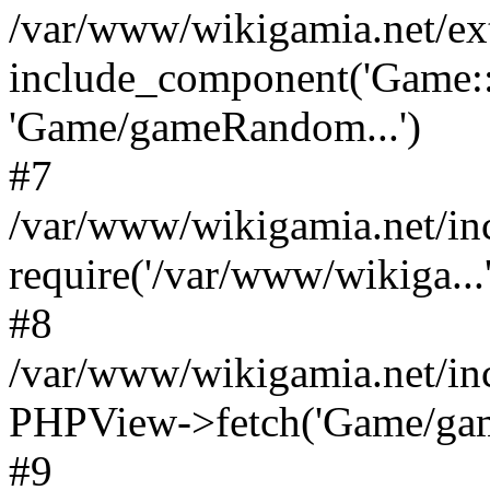
/var/www/wikigamia.net/ex
include_component('Game::
'Game/gameRandom...')
#7
/var/www/wikigamia.net/in
require('/var/www/wikiga...'
#8
/var/www/wikigamia.net/in
PHPView->fetch('Game/game.
#9