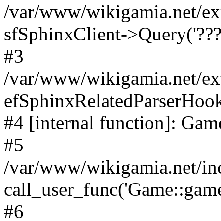
/var/www/wikigamia.net/ex
sfSphinxClient->Query('????
#3
/var/www/wikigamia.net/ex
efSphinxRelatedParserHo
#4 [internal function]: G
#5
/var/www/wikigamia.net/in
call_user_func('Game::game
#6