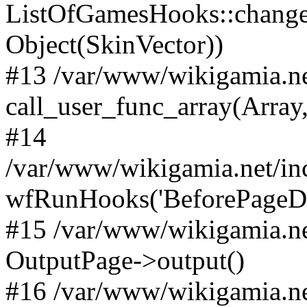
ListOfGamesHooks::changeA
Object(SkinVector))
#13 /var/www/wikigamia.ne
call_user_func_array(Array,
#14
/var/www/wikigamia.net/in
wfRunHooks('BeforePageDisp
#15 /var/www/wikigamia.ne
OutputPage->output()
#16 /var/www/wikigamia.ne