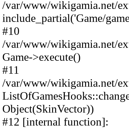
/var/www/wikigamia.net/ex
include_partial('Game/game.t
#10
/var/www/wikigamia.net/ex
Game->execute()
#11
/var/www/wikigamia.net/ex
ListOfGamesHooks::change
Object(SkinVector))
#12 [internal function]: