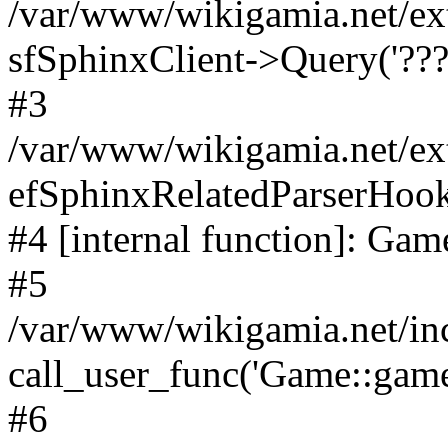
/var/www/wikigamia.net/ex
sfSphinxClient->Query('????
#3
/var/www/wikigamia.net/ex
efSphinxRelatedParserHo
#4 [internal function]: G
#5
/var/www/wikigamia.net/in
call_user_func('Game::game
#6