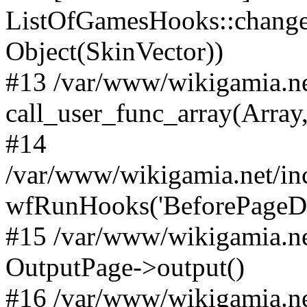
ListOfGamesHooks::changeA
Object(SkinVector))
#13 /var/www/wikigamia.ne
call_user_func_array(Array,
#14
/var/www/wikigamia.net/in
wfRunHooks('BeforePageDisp
#15 /var/www/wikigamia.ne
OutputPage->output()
#16 /var/www/wikigamia.ne