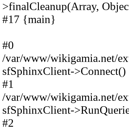
>finalCleanup(Array, Objec
#17 {main}
#0
/var/www/wikigamia.net/ext
sfSphinxClient->Connect()
#1
/var/www/wikigamia.net/ext
sfSphinxClient->RunQuerie
#2