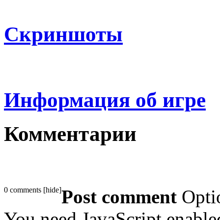
Скриншоты
Информация об игре
Комментарии
0 comments
[
hide
]
Post comment
Opti
You need JavaScript enabl