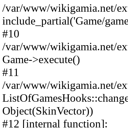
/var/www/wikigamia.net/ex
include_partial('Game/game.t
#10
/var/www/wikigamia.net/ex
Game->execute()
#11
/var/www/wikigamia.net/ex
ListOfGamesHooks::change
Object(SkinVector))
#12 [internal function]: