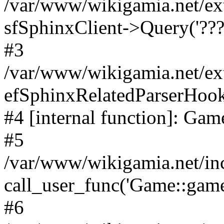
/var/www/wikigamia.net/ex
sfSphinxClient->Query('????
#3
/var/www/wikigamia.net/ex
efSphinxRelatedParserHo
#4 [internal function]: G
#5
/var/www/wikigamia.net/in
call_user_func('Game::game
#6