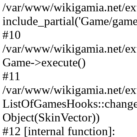
/var/www/wikigamia.net/ex
include_partial('Game/game.t
#10
/var/www/wikigamia.net/ex
Game->execute()
#11
/var/www/wikigamia.net/ex
ListOfGamesHooks::change
Object(SkinVector))
#12 [internal function]: