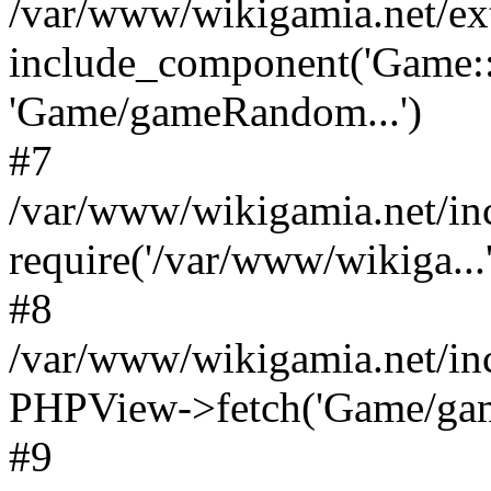
/var/www/wikigamia.net/ex
include_component('Game::
'Game/gameRandom...')
#7
/var/www/wikigamia.net/in
require('/var/www/wikiga...'
#8
/var/www/wikigamia.net/in
PHPView->fetch('Game/game.
#9