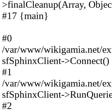
>finalCleanup(Array, Objec
#17 {main}
#0
/var/www/wikigamia.net/ext
sfSphinxClient->Connect()
#1
/var/www/wikigamia.net/ext
sfSphinxClient->RunQuerie
#2