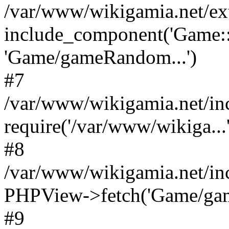
/var/www/wikigamia.net/ex
include_component('Game::
'Game/gameRandom...')
#7
/var/www/wikigamia.net/in
require('/var/www/wikiga...'
#8
/var/www/wikigamia.net/in
PHPView->fetch('Game/game.
#9