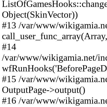
ListOfGamesHooks::changeA
Object(SkinVector))
#13 /var/www/wikigamia.ne
call_user_func_array(Array,
#14
/var/www/wikigamia.net/in
wfRunHooks('BeforePageDisp
#15 /var/www/wikigamia.ne
OutputPage->output()
#16 /var/www/wikigamia.ne