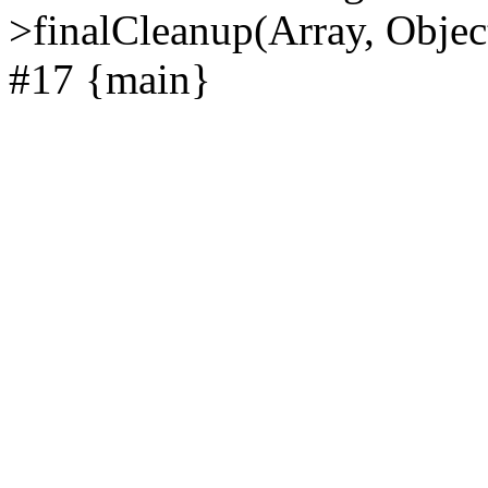
>finalCleanup(Array, Objec
#17 {main}