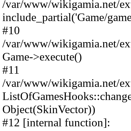
/var/www/wikigamia.net/ex
include_partial('Game/game.t
#10
/var/www/wikigamia.net/ex
Game->execute()
#11
/var/www/wikigamia.net/ex
ListOfGamesHooks::change
Object(SkinVector))
#12 [internal function]: