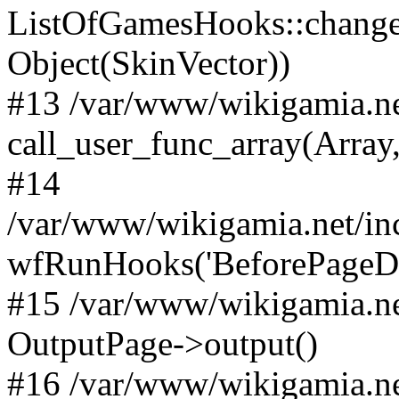
ListOfGamesHooks::changeA
Object(SkinVector))
#13 /var/www/wikigamia.ne
call_user_func_array(Array,
#14
/var/www/wikigamia.net/in
wfRunHooks('BeforePageDisp
#15 /var/www/wikigamia.ne
OutputPage->output()
#16 /var/www/wikigamia.ne