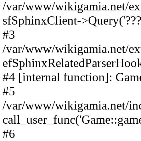
/var/www/wikigamia.net/ex
sfSphinxClient->Query('????
#3
/var/www/wikigamia.net/ex
efSphinxRelatedParserHo
#4 [internal function]: G
#5
/var/www/wikigamia.net/in
call_user_func('Game::game
#6