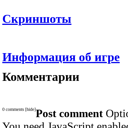
Скриншоты
Информация об игре
Комментарии
0 comments
[
hide
]
Post comment
Opti
You need JavaScript enabl