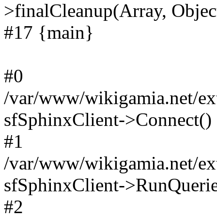
>finalCleanup(Array, Objec
#17 {main}
#0
/var/www/wikigamia.net/ext
sfSphinxClient->Connect()
#1
/var/www/wikigamia.net/ext
sfSphinxClient->RunQuerie
#2