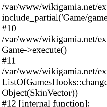
/var/www/wikigamia.net/ex
include_partial('Game/game.t
#10
/var/www/wikigamia.net/ex
Game->execute()
#11
/var/www/wikigamia.net/ex
ListOfGamesHooks::change
Object(SkinVector))
#12 [internal function]: