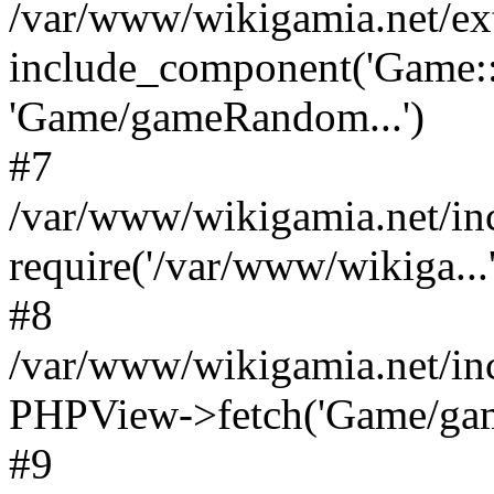
/var/www/wikigamia.net/ex
include_component('Game::
'Game/gameRandom...')
#7
/var/www/wikigamia.net/in
require('/var/www/wikiga...'
#8
/var/www/wikigamia.net/in
PHPView->fetch('Game/game.
#9