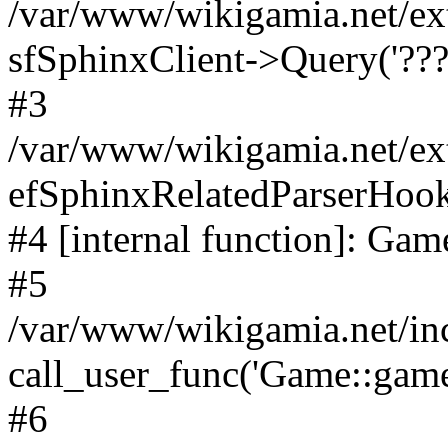
/var/www/wikigamia.net/ex
sfSphinxClient->Query('????
#3
/var/www/wikigamia.net/ex
efSphinxRelatedParserHo
#4 [internal function]: G
#5
/var/www/wikigamia.net/in
call_user_func('Game::game
#6