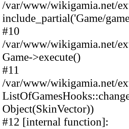
/var/www/wikigamia.net/ex
include_partial('Game/game.t
#10
/var/www/wikigamia.net/ex
Game->execute()
#11
/var/www/wikigamia.net/ex
ListOfGamesHooks::change
Object(SkinVector))
#12 [internal function]: