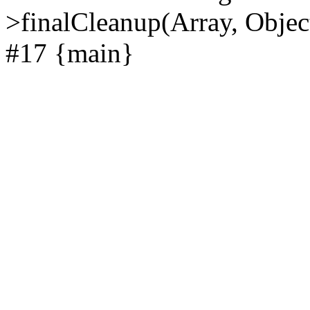
>finalCleanup(Array, Objec
#17 {main}