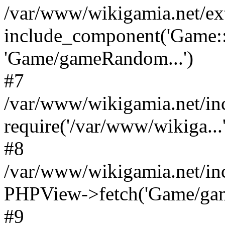
/var/www/wikigamia.net/ex
include_component('Game::
'Game/gameRandom...')
#7
/var/www/wikigamia.net/in
require('/var/www/wikiga...'
#8
/var/www/wikigamia.net/in
PHPView->fetch('Game/game.
#9