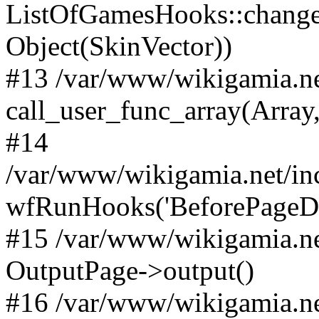
ListOfGamesHooks::changeA
Object(SkinVector))
#13 /var/www/wikigamia.ne
call_user_func_array(Array,
#14
/var/www/wikigamia.net/in
wfRunHooks('BeforePageDisp
#15 /var/www/wikigamia.ne
OutputPage->output()
#16 /var/www/wikigamia.ne