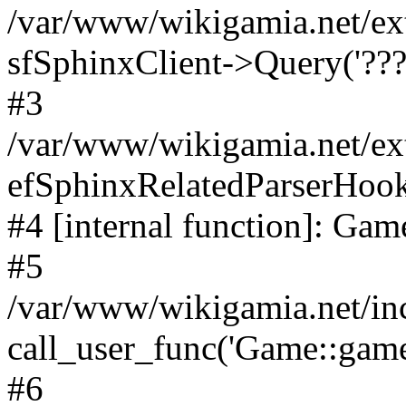
/var/www/wikigamia.net/ex
sfSphinxClient->Query('????
#3
/var/www/wikigamia.net/ex
efSphinxRelatedParserHo
#4 [internal function]: G
#5
/var/www/wikigamia.net/in
call_user_func('Game::game
#6