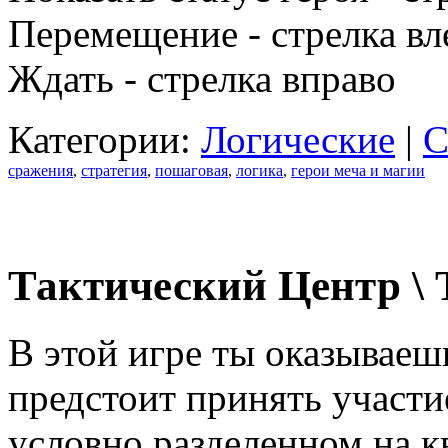
Перемещение - стрелка вл
Ждать - стрелка вправо
Категории:
Логические
|
С
сражения
,
стратегия
,
пошаговая
,
логика
,
герои меча и магии
Тактический Центр \ T
В этой игре ты оказываешь
предстоит принять участи
условно разделенном на к