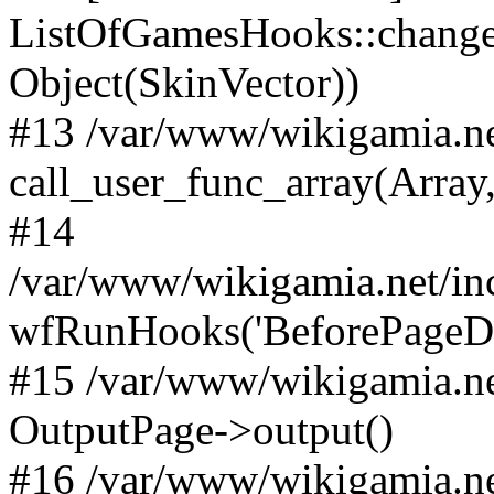
ListOfGamesHooks::changeA
Object(SkinVector))
#13 /var/www/wikigamia.ne
call_user_func_array(Array,
#14
/var/www/wikigamia.net/in
wfRunHooks('BeforePageDisp
#15 /var/www/wikigamia.ne
OutputPage->output()
#16 /var/www/wikigamia.ne