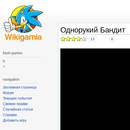
Однорукий Бандит
13
0
flash-games
h
<
navigation
Заглавная страница
Форум
Текущие события
Свежие правки
Случайная статья
Справка
Добавить игру