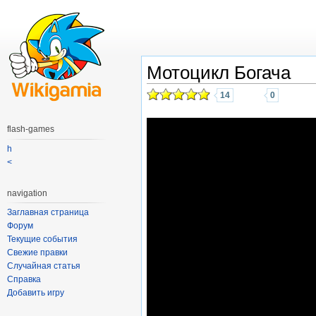
Мотоцикл Богача
14
0
flash-games
h
<
navigation
Заглавная страница
Форум
Текущие события
Свежие правки
Случайная статья
Справка
Добавить игру