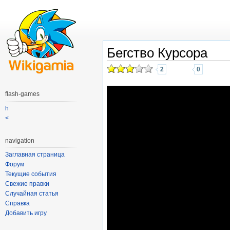
Бегство Курсора
2
0
flash-games
h
<
navigation
Заглавная страница
Форум
Текущие события
Свежие правки
Случайная статья
Справка
Добавить игру