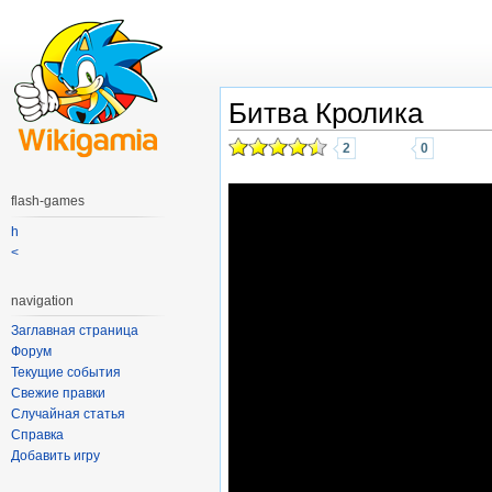
Битва Кролика
2
0
flash-games
h
<
navigation
Заглавная страница
Форум
Текущие события
Свежие правки
Случайная статья
Справка
Добавить игру