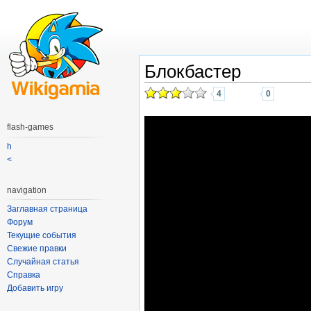
Блокбастер
4
0
flash-games
h
<
navigation
Заглавная страница
Форум
Текущие события
Свежие правки
Случайная статья
Справка
Добавить игру