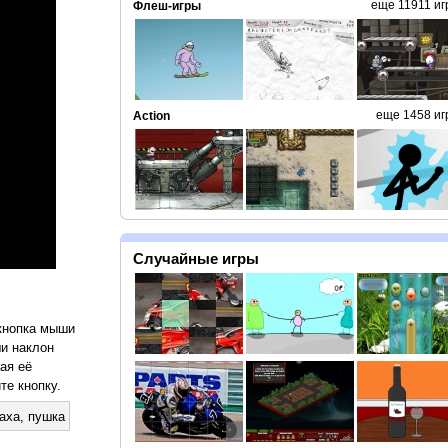
еще 11911 иг
Флеш-игры
еще 1458 иг
Action
Случайные игры
 кнопка мыши
и наклон
ая её
те кнопку.
аха
,
пушка