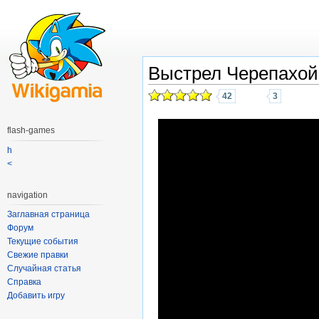
Выстрел Черепахой
42
3
flash-games
h
<
navigation
Заглавная страница
Форум
Текущие события
Свежие правки
Случайная статья
Справка
Добавить игру