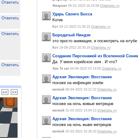
Ответить
Фиарнит
05-01-2023 16:23:58
Ответить >>
Ударь Своего Босса
Ответить
Котик
Кот
29-12-2022 21:35:15
Ответить >>
Ответить
Бородатый Ниндзя
это просто анимация, и посмотреть на ютуб
Кот
19-09-2022 20:35:29
Ответить >>
Создание Персонажей из Вселенной Сони
Да. У меня корейское имя . И что?
Ответить
Хан Те ын
04-09-2022 07:14:05
Ответить >>
Адская Эволюция: Восстание
похоже на инфекция зомби
матвей
08-04-2022 16:21:32
Ответить >>
<<
>>
Адская Эволюция: Восстание
похоже на ночь живые метрецов
матвей
31-03-2022 14:04:13
Ответить >>
Адская Эволюция: Восстание
похоже на ночь жыве метрецов
матвей
25-03-2022 16:26:33
Ответить >>