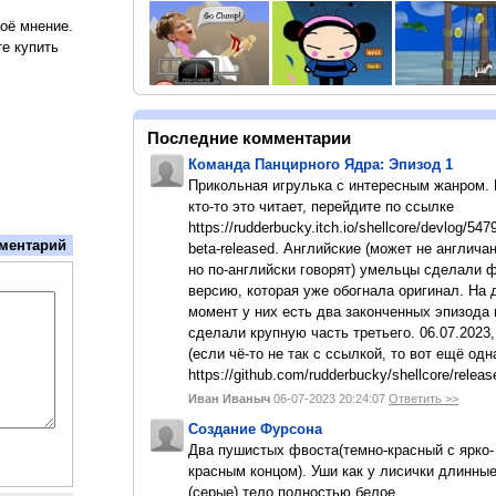
воё мнение.
е купить
Последние комментарии
Команда Панцирного Ядра: Эпизод 1
Прикольная игрулька с интересным жанром.
кто-то это читает, перейдите по ссылке
https://rudderbucky.itch.io/shellcore/devlog/547
ментарий
beta-released. Английские (может не англичан
но по-английски говорят) умельцы сделали 
версию, которая уже обогнала оригинал. На
момент у них есть два законченных эпизода 
сделали крупную часть третьего. 06.07.2023,
(если чё-то не так с ссылкой, то вот ещё одн
https://github.com/rudderbucky/shellcore/releas
Иван Иваныч
06-07-2023 20:24:07
Ответить >>
Создание Фурсона
Два пушистых фвоста(темно-красный с ярко-
красным концом). Уши как у лисички длинны
(серые).тело полностью белое.