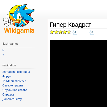
Гипер Квадрат
4
0
flash-games
h
<
navigation
Заглавная страница
Форум
Текущие события
Свежие правки
Случайная статья
Справка
Добавить игру