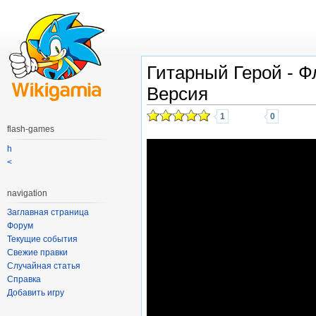
Гитарный Герой - 
Версия
1
0
flash-games
h
<
navigation
Заглавная страница
Форум
Текущие события
Свежие правки
Случайная статья
Справка
Добавить игру