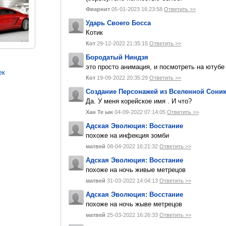
Фиарнит
05-01-2023 16:23:58
Ответить >>
Ударь Своего Босса
Котик
Кот
29-12-2022 21:35:15
Ответить >>
Бородатый Ниндзя
это просто анимация, и посмотреть на ютуб
ек
Кот
19-09-2022 20:35:29
Ответить >>
Создание Персонажей из Вселенной Сони
Да. У меня корейское имя . И что?
Хан Те ын
04-09-2022 07:14:05
Ответить >>
Адская Эволюция: Восстание
похоже на инфекция зомби
матвей
08-04-2022 16:21:32
Ответить >>
Адская Эволюция: Восстание
похоже на ночь живые метрецов
матвей
31-03-2022 14:04:13
Ответить >>
Адская Эволюция: Восстание
похоже на ночь жыве метрецов
матвей
25-03-2022 16:26:33
Ответить >>