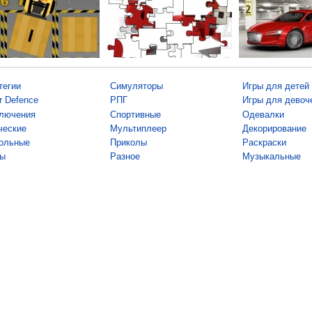
тегии
Симуляторы
Игры для детей
r Defence
РПГ
Игры для девоч
лючения
Спортивные
Одевалки
ческие
Мультиплеер
Декорирование
ольные
Приколы
Раскраски
ы
Разное
Музыкальные