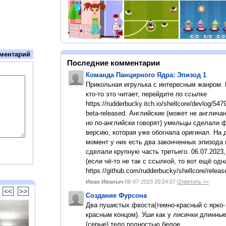
ментарий
Последние комментарии
Команда Панцирного Ядра: Эпизод 1
Прикольная игрулька с интересным жанром.
кто-то это читает, перейдите по ссылке
https://rudderbucky.itch.io/shellcore/devlog/547
beta-released. Английские (может не англичан
но по-английски говорят) умельцы сделали 
версию, которая уже обогнала оригинал. На
момент у них есть два законченных эпизода 
сделали крупную часть третьего. 06.07.2023,
(если чё-то не так с ссылкой, то вот ещё одн
https://github.com/rudderbucky/shellcore/releas
Иван Иваныч
06-07-2023 20:24:07
Ответить >>
<<
>>
Создание Фурсона
Два пушистых фвоста(темно-красный с ярко-
красным концом). Уши как у лисички длинны
(серые).тело полностью белое.