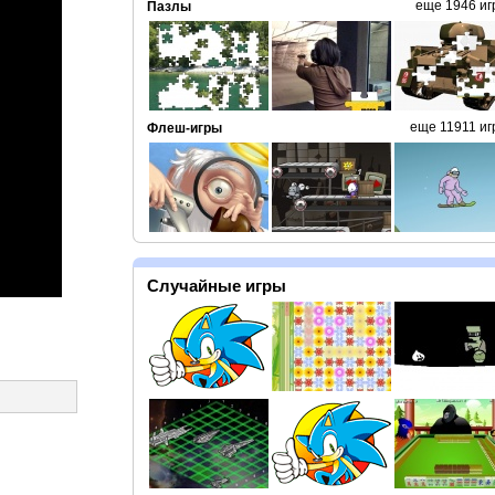
еще 1946 иг
Пазлы
еще 11911 иг
Флеш-игры
Случайные игры