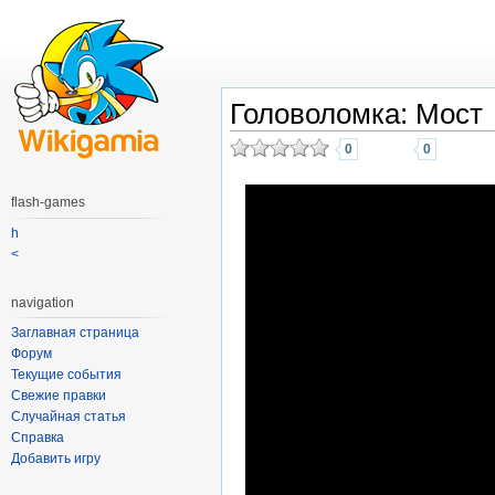
Головоломка: Мост
0
0
flash-games
h
<
navigation
Заглавная страница
Форум
Текущие события
Свежие правки
Случайная статья
Справка
Добавить игру