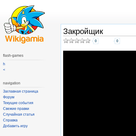
Закройщик
0
0
flash-games
h
<
navigation
Заглавная страница
Форум
Текущие события
Свежие правки
Случайная статья
Справка
Добавить игру