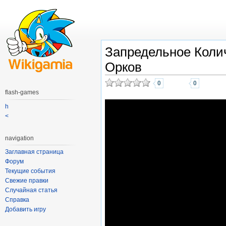
Запредельное Коли
Орков
0
0
flash-games
h
<
navigation
Заглавная страница
Форум
Текущие события
Свежие правки
Случайная статья
Справка
Добавить игру