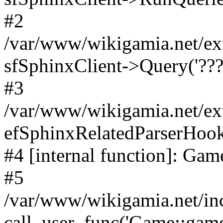
#2
/var/www/wikigamia.net/ex
sfSphinxClient->Query('????
#3
/var/www/wikigamia.net/ex
efSphinxRelatedParserHo
#4 [internal function]: G
#5
/var/www/wikigamia.net/in
call_user_func('Game::game