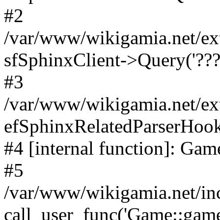
#2
/var/www/wikigamia.net/ex
sfSphinxClient->Query('????
#3
/var/www/wikigamia.net/ex
efSphinxRelatedParserHo
#4 [internal function]: G
#5
/var/www/wikigamia.net/in
call_user_func('Game::game