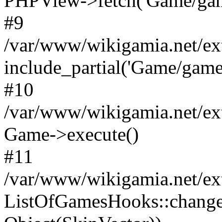
PHPView->fetch('Game/game.
#9
/var/www/wikigamia.net/ex
include_partial('Game/game.t
#10
/var/www/wikigamia.net/ex
Game->execute()
#11
/var/www/wikigamia.net/ex
ListOfGamesHooks::change