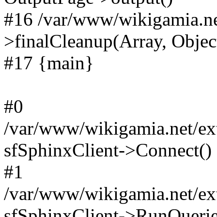
#16 /var/www/wikigamia.ne
>finalCleanup(Array, Objec
#17 {main}
#0
/var/www/wikigamia.net/ext
sfSphinxClient->Connect()
#1
/var/www/wikigamia.net/ext
sfSphinxClient->RunQuerie