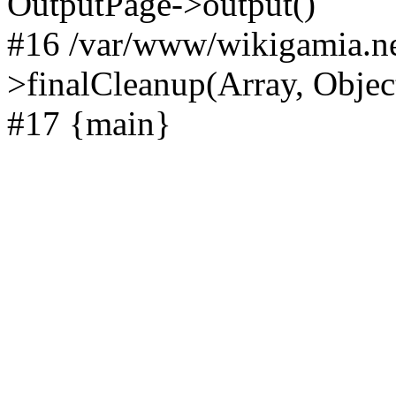
OutputPage->output()
#16 /var/www/wikigamia.ne
>finalCleanup(Array, Objec
#17 {main}