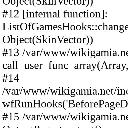
Object(SkinVector))
#12 [internal function]:
ListOfGamesHooks::changeA
Object(SkinVector))
#13 /var/www/wikigamia.ne
call_user_func_array(Array,
#14
/var/www/wikigamia.net/in
wfRunHooks('BeforePageDisp
#15 /var/www/wikigamia.ne