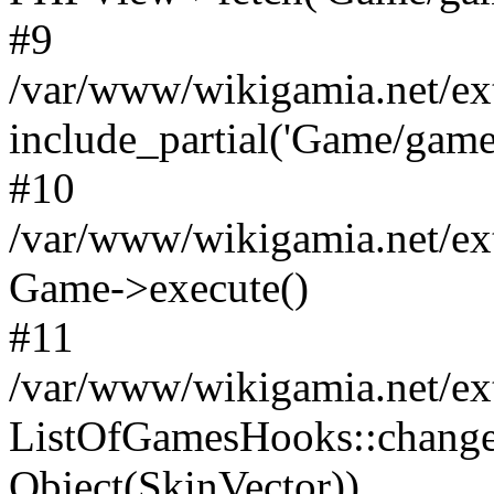
#9
/var/www/wikigamia.net/ex
include_partial('Game/game.t
#10
/var/www/wikigamia.net/ex
Game->execute()
#11
/var/www/wikigamia.net/ex
ListOfGamesHooks::change
Object(SkinVector))