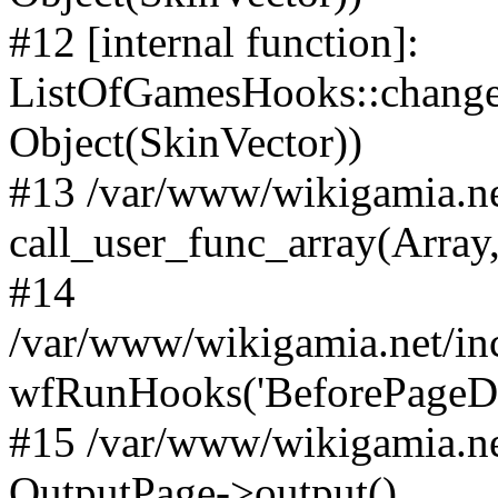
#12 [internal function]:
ListOfGamesHooks::changeA
Object(SkinVector))
#13 /var/www/wikigamia.ne
call_user_func_array(Array,
#14
/var/www/wikigamia.net/in
wfRunHooks('BeforePageDisp
#15 /var/www/wikigamia.ne
OutputPage->output()