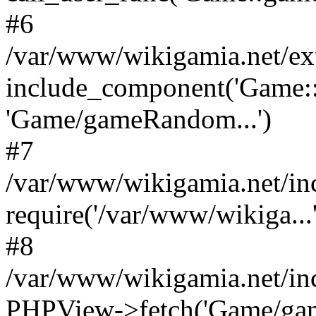
#6
/var/www/wikigamia.net/ex
include_component('Game::
'Game/gameRandom...')
#7
/var/www/wikigamia.net/in
require('/var/www/wikiga...'
#8
/var/www/wikigamia.net/in
PHPView->fetch('Game/game.