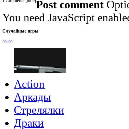
1 comments
[
hide
]
Post comment
Opti
You need JavaScript enabl
Случайные игры
<<
>>
Action
Аркады
Стрелялки
Драки