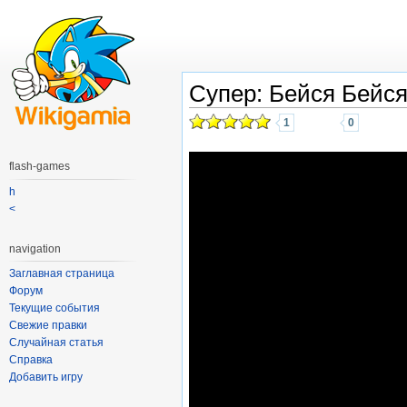
Супер: Бейся Бейся
1
0
flash-games
h
<
navigation
Заглавная страница
Форум
Текущие события
Свежие правки
Случайная статья
Справка
Добавить игру