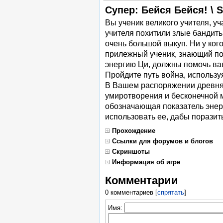
Супер: Бейся Бейся! \ S
Вы ученик великого учителя, у
учителя похитили злые бандиты
очень большой выкуп. Ни у кого
прилежный ученик, знающий по
энергию Ци, должны помочь ва
Пройдите путь война, используя
В Вашем распоряжении древняя
умиротворения и бесконечной м
обозначающая показатель энер
использовать ее, дабы поразить
Прохождение
Ссылки для форумов и блогов
Скриншоты
Информация об игре
Комментарии
0 комментариев
[
спрятать
]
Имя: