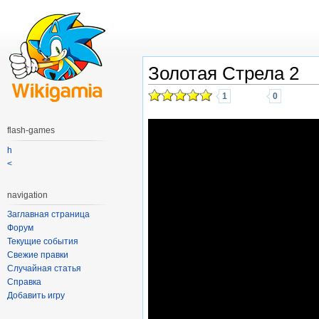
Золотая Стрела 2
1
0
flash-games
h
<
navigation
Заглавная страница
Форум
Текущие события
Свежие правки
Случайная статья
Справка
Добавить игру