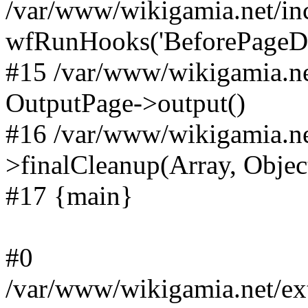
/var/www/wikigamia.net/in
wfRunHooks('BeforePageDisp
#15 /var/www/wikigamia.ne
OutputPage->output()
#16 /var/www/wikigamia.ne
>finalCleanup(Array, Objec
#17 {main}
#0
/var/www/wikigamia.net/ext