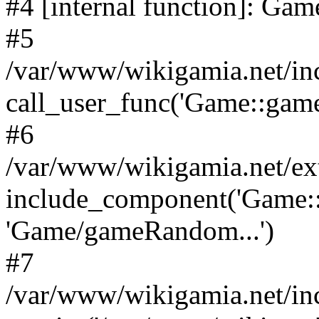
#4 [internal function]: G
#5
/var/www/wikigamia.net/in
call_user_func('Game::game
#6
/var/www/wikigamia.net/ex
include_component('Game::
'Game/gameRandom...')
#7
/var/www/wikigamia.net/in