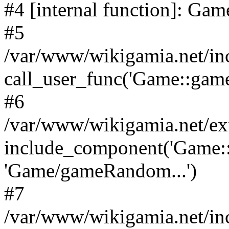
#4 [internal function]: G
#5
/var/www/wikigamia.net/in
call_user_func('Game::game
#6
/var/www/wikigamia.net/ex
include_component('Game::
'Game/gameRandom...')
#7
/var/www/wikigamia.net/in