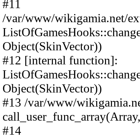
#11
/var/www/wikigamia.net/ex
ListOfGamesHooks::change
Object(SkinVector))
#12 [internal function]:
ListOfGamesHooks::changeA
Object(SkinVector))
#13 /var/www/wikigamia.ne
call_user_func_array(Array,
#14