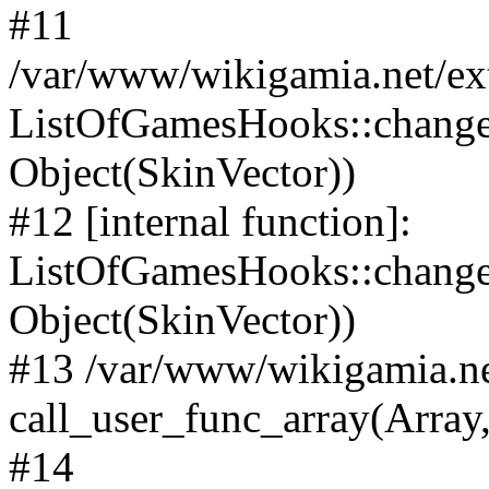
#11
/var/www/wikigamia.net/ex
ListOfGamesHooks::change
Object(SkinVector))
#12 [internal function]:
ListOfGamesHooks::changeA
Object(SkinVector))
#13 /var/www/wikigamia.ne
call_user_func_array(Array,
#14