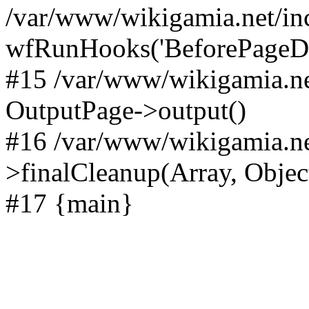
/var/www/wikigamia.net/in
wfRunHooks('BeforePageDisp
#15 /var/www/wikigamia.ne
OutputPage->output()
#16 /var/www/wikigamia.ne
>finalCleanup(Array, Objec
#17 {main}