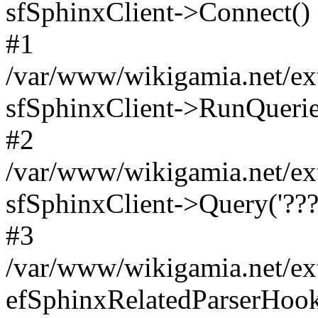
sfSphinxClient->Connect()
#1
/var/www/wikigamia.net/ext
sfSphinxClient->RunQuerie
#2
/var/www/wikigamia.net/ex
sfSphinxClient->Query('????
#3
/var/www/wikigamia.net/ex
efSphinxRelatedParserHo