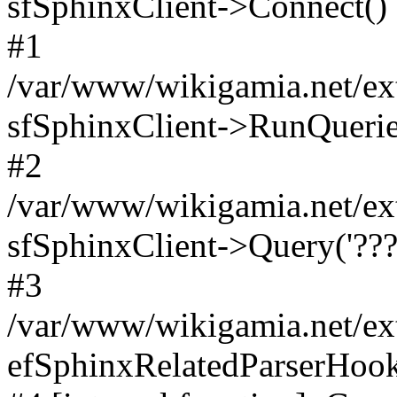
sfSphinxClient->Connect()
#1
/var/www/wikigamia.net/ext
sfSphinxClient->RunQuerie
#2
/var/www/wikigamia.net/ex
sfSphinxClient->Query('????
#3
/var/www/wikigamia.net/ex
efSphinxRelatedParserHo