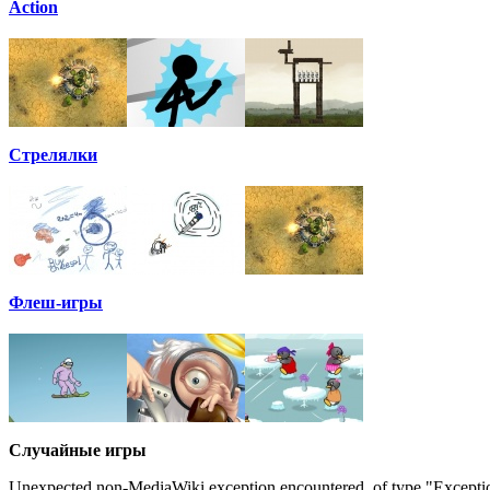
Action
Стрелялки
Флеш-игры
Случайные игры
Unexpected non-MediaWiki exception encountered, of type "Excepti