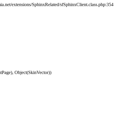
ia.net/extensions/SphinxRelated/sfSphinxClient.class.php:354
Page), Object(SkinVector))