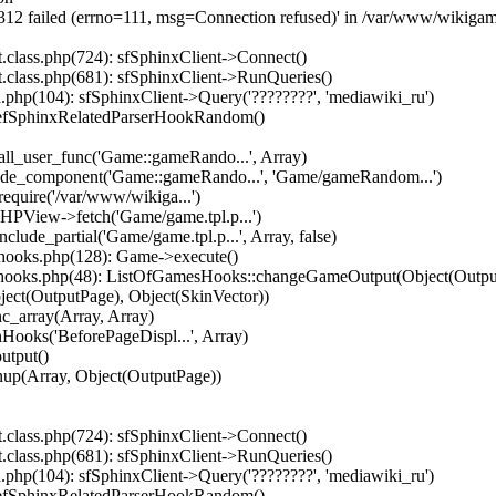
3312 failed (errno=111, msg=Connection refused)' in /var/www/wikigam
.class.php(724): sfSphinxClient->Connect()
.class.php(681): sfSphinxClient->RunQueries()
php(104): sfSphinxClient->Query('????????', 'mediawiki_ru')
 efSphinxRelatedParserHookRandom()
ll_user_func('Game::gameRando...', Array)
lude_component('Game::gameRando...', 'Game/gameRandom...')
equire('/var/www/wikiga...')
HPView->fetch('Game/game.tpl.p...')
ude_partial('Game/game.tpl.p...', Array, false)
hooks.php(128): Game->execute()
hooks.php(48): ListOfGamesHooks::changeGameOutput(Object(Output
ject(OutputPage), Object(SkinVector))
c_array(Array, Array)
ooks('BeforePageDispl...', Array)
utput()
nup(Array, Object(OutputPage))
.class.php(724): sfSphinxClient->Connect()
.class.php(681): sfSphinxClient->RunQueries()
php(104): sfSphinxClient->Query('????????', 'mediawiki_ru')
 efSphinxRelatedParserHookRandom()