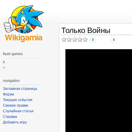
Только Войны
0
0
flash-games
h
<
navigation
Заглавная страница
Форум
Текущие события
Свежие правки
Случайная статья
Справка
Добавить игру