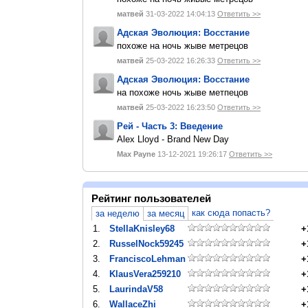
матвей
31-03-2022 14:04:13
Ответить >>
Адская Эволюция: Восстание
похоже на ночь жыве метрецов
матвей
25-03-2022 16:26:33
Ответить >>
Адская Эволюция: Восстание
на похоже ночь жыве метпецов
матвей
25-03-2022 16:23:50
Ответить >>
Рей - Часть 3: Введение
Alex Lloyd - Brand New Day
Max Payne
13-12-2021 19:26:17
Ответить >>
Рейтинг пользователей
как сюда попасть?
за неделю
за месяц
1.
StellaKnisley68
+
2.
RusselNock59245
+
3.
FranciscoLehman
+
4.
KlausVera259210
+
5.
LaurindaV58
+
6.
WallaceZhi
+