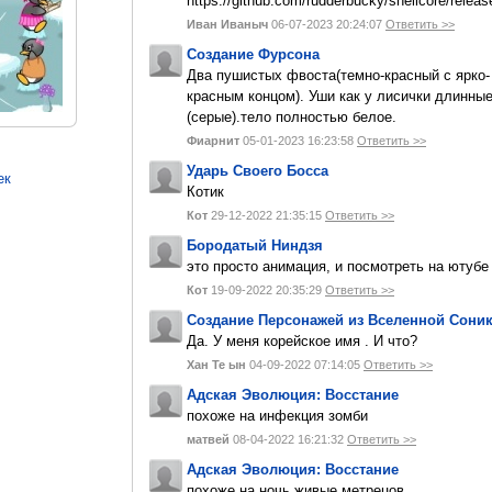
https://github.com/rudderbucky/shellcore/releas
Иван Иваныч
06-07-2023 20:24:07
Ответить >>
Создание Фурсона
Два пушистых фвоста(темно-красный с ярко-
красным концом). Уши как у лисички длинны
(серые).тело полностью белое.
Фиарнит
05-01-2023 16:23:58
Ответить >>
Ударь Своего Босса
ек
Котик
Кот
29-12-2022 21:35:15
Ответить >>
Бородатый Ниндзя
это просто анимация, и посмотреть на ютуб
Кот
19-09-2022 20:35:29
Ответить >>
Создание Персонажей из Вселенной Сони
Да. У меня корейское имя . И что?
Хан Те ын
04-09-2022 07:14:05
Ответить >>
Адская Эволюция: Восстание
похоже на инфекция зомби
матвей
08-04-2022 16:21:32
Ответить >>
Адская Эволюция: Восстание
похоже на ночь живые метрецов