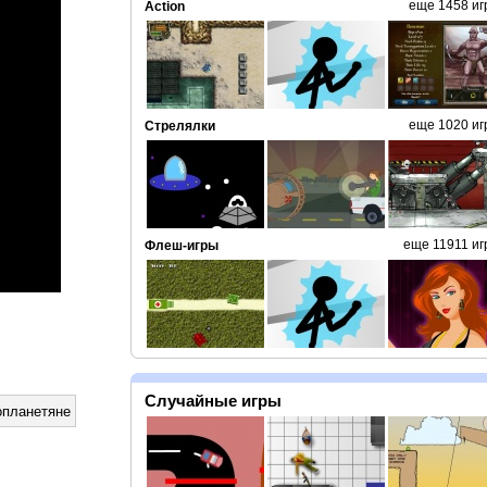
еще 1458 иг
Action
еще 1020 иг
Стрелялки
еще 11911 иг
Флеш-игры
Случайные игры
опланетяне