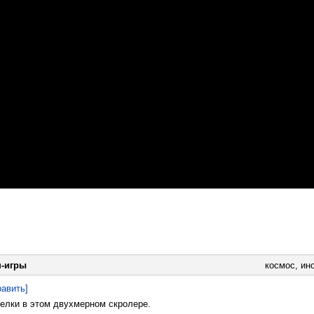
-игры
космос
,
ин
равить]
елки в этом двухмерном скролере.