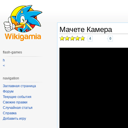
Мачете Камера
4
0
flash-games
h
<
navigation
Заглавная страница
Форум
Текущие события
Свежие правки
Случайная статья
Справка
Добавить игру