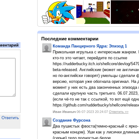
Последние комментарии
ментарий
Команда Панцирного Ядра: Эпизод 1
Прикольная игрулька с интересным жанром.
кто-то это читает, перейдите по ссылке
https://rudderbucky.itch.io/shellcore/devlog/547
beta-released. Английские (может не англичан
но по-английски говорят) умельцы сделали 
версию, которая уже обогнала оригинал. На
момент у них есть два законченных эпизода 
сделали крупную часть третьего. 06.07.2023,
(если чё-то не так с ссылкой, то вот ещё одн
https://github.com/rudderbucky/shellcore/releas
Иван Иваныч
06-07-2023 20:24:07
Ответить >>
Ответить
Создание Фурсона
Два пушистых фвоста(темно-красный с ярко-
красным концом). Уши как у лисички длинны
(серые).тело полностью белое.