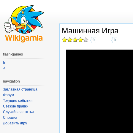
Машинная Игра
9
0
flash-games
h
<
navigation
Заглавная страница
Форум
Текущие события
Свежие правки
Случайная статья
Справка
Добавить игру