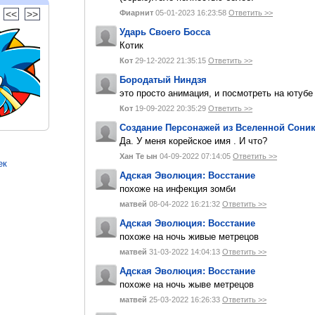
<<
>>
Фиарнит
05-01-2023 16:23:58
Ответить >>
Ударь Своего Босса
Котик
Кот
29-12-2022 21:35:15
Ответить >>
Бородатый Ниндзя
это просто анимация, и посмотреть на ютуб
Кот
19-09-2022 20:35:29
Ответить >>
Создание Персонажей из Вселенной Сони
Да. У меня корейское имя . И что?
Хан Те ын
04-09-2022 07:14:05
Ответить >>
ек
Адская Эволюция: Восстание
похоже на инфекция зомби
матвей
08-04-2022 16:21:32
Ответить >>
Адская Эволюция: Восстание
похоже на ночь живые метрецов
матвей
31-03-2022 14:04:13
Ответить >>
Адская Эволюция: Восстание
похоже на ночь жыве метрецов
матвей
25-03-2022 16:26:33
Ответить >>