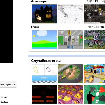
еще 11911 иг
Флеш-игры
еще 374 игр
Гонки
Случайные игры
ина
,
трасса
 и не
оказав