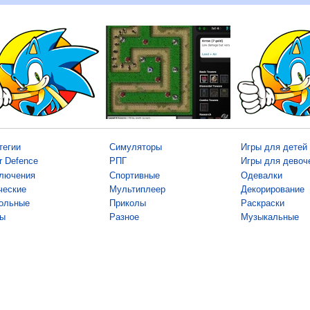
тегии
Симуляторы
Игры для детей
r Defence
РПГ
Игры для девоч
лючения
Спортивные
Одевалки
ческие
Мультиплеер
Декорирование
ольные
Приколы
Раскраски
ы
Разное
Музыкальные