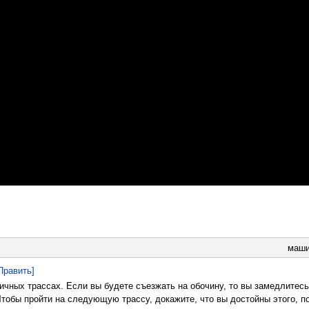
маш
Править]
ичных трассах. Если вы будете съезжать на обочину, то вы замедлитесь
Чтобы пройти на следующую трассу, докажите, что вы достойны этого, п