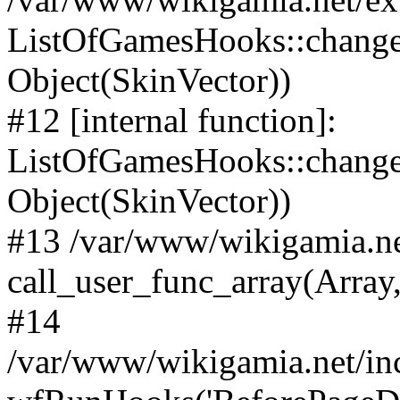
ListOfGamesHooks::change
Object(SkinVector))
#12 [internal function]:
ListOfGamesHooks::changeA
Object(SkinVector))
#13 /var/www/wikigamia.ne
call_user_func_array(Array,
#14
/var/www/wikigamia.net/in