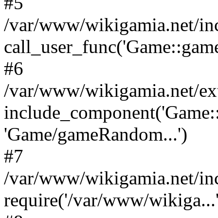
#5
/var/www/wikigamia.net/in
call_user_func('Game::game
#6
/var/www/wikigamia.net/ex
include_component('Game::
'Game/gameRandom...')
#7
/var/www/wikigamia.net/in
require('/var/www/wikiga...'