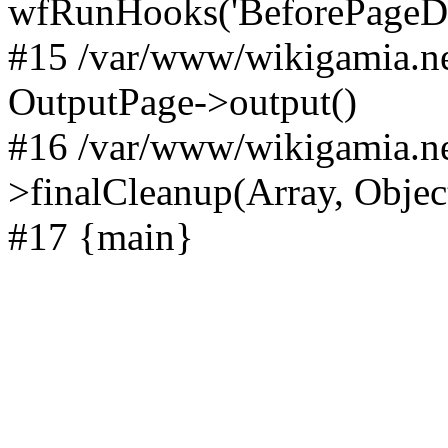
wfRunHooks('BeforePageDisp
#15 /var/www/wikigamia.ne
OutputPage->output()
#16 /var/www/wikigamia.ne
>finalCleanup(Array, Objec
#17 {main}