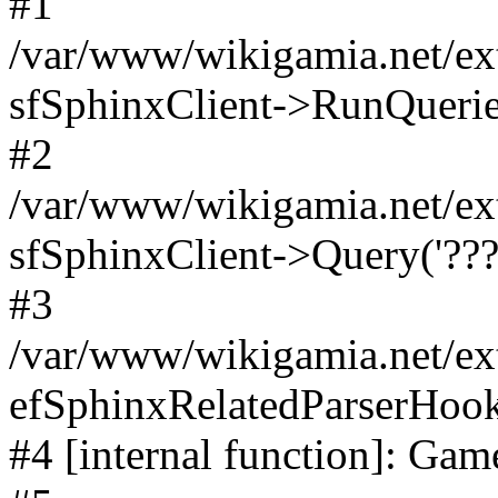
#1
/var/www/wikigamia.net/ext
sfSphinxClient->RunQuerie
#2
/var/www/wikigamia.net/ex
sfSphinxClient->Query('????
#3
/var/www/wikigamia.net/ex
efSphinxRelatedParserHo
#4 [internal function]: G