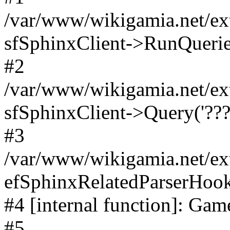
/var/www/wikigamia.net/ext
sfSphinxClient->RunQuerie
#2
/var/www/wikigamia.net/ex
sfSphinxClient->Query('????
#3
/var/www/wikigamia.net/ex
efSphinxRelatedParserHo
#4 [internal function]: G
#5