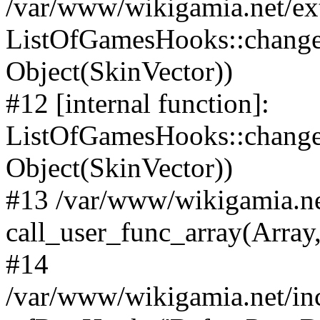
/var/www/wikigamia.net/ex
ListOfGamesHooks::change
Object(SkinVector))
#12 [internal function]:
ListOfGamesHooks::changeA
Object(SkinVector))
#13 /var/www/wikigamia.ne
call_user_func_array(Array,
#14
/var/www/wikigamia.net/in