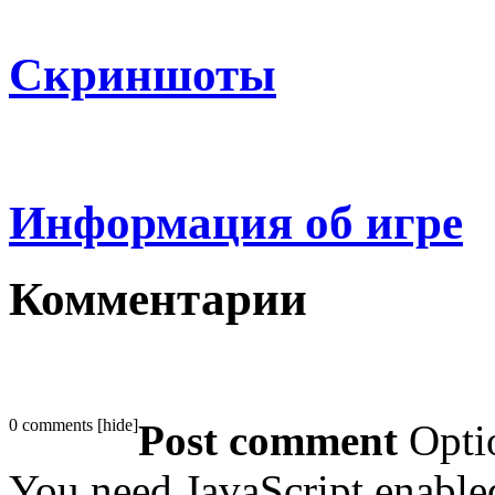
Скриншоты
Информация об игре
Комментарии
0 comments
[
hide
]
Post comment
Opti
You need JavaScript enabl