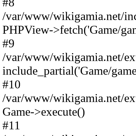
#8
/var/www/wikigamia.net/in
PHPView->fetch('Game/game.
#9
/var/www/wikigamia.net/ex
include_partial('Game/game.t
#10
/var/www/wikigamia.net/ex
Game->execute()
#11