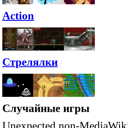
Action
Стрелялки
Случайные игры
Unexpected non-MediaWiki 