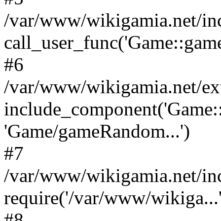
/var/www/wikigamia.net/in
call_user_func('Game::game
#6
/var/www/wikigamia.net/ex
include_component('Game::
'Game/gameRandom...')
#7
/var/www/wikigamia.net/in
require('/var/www/wikiga...'
#8