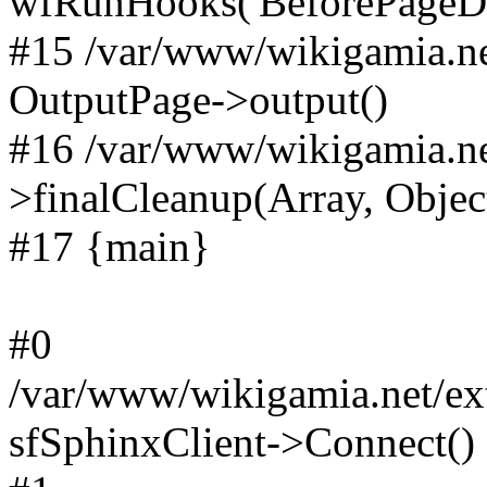
wfRunHooks('BeforePageDisp
#15 /var/www/wikigamia.ne
OutputPage->output()
#16 /var/www/wikigamia.ne
>finalCleanup(Array, Objec
#17 {main}
#0
/var/www/wikigamia.net/ext
sfSphinxClient->Connect()