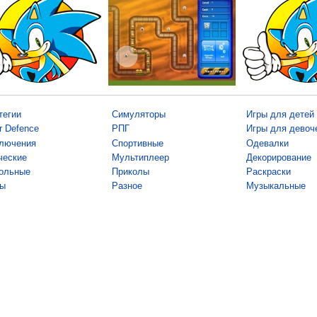
тегии
Симуляторы
Игры для детей
r Defence
РПГ
Игры для девоч
лючения
Спортивные
Одевалки
ческие
Мультиплеер
Декорирование
ольные
Приколы
Раскраски
ы
Разное
Музыкальные