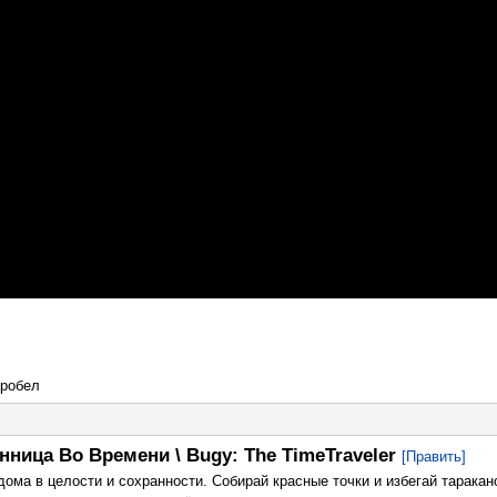
пробел
ница Во Времени \ Bugy: The TimeTraveler
[Править]
ома в целости и сохранности. Собирай красные точки и избегай таракан