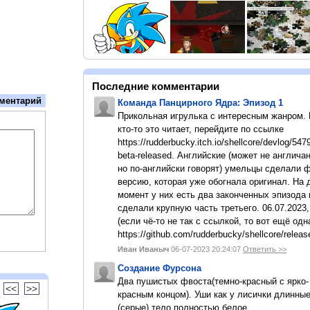
Последние комментарии
ментарий
Команда Панцирного Ядра: Эпизод 1
Прикольная игрулька с интересным жанром.
кто-то это читает, перейдите по ссылке
https://rudderbucky.itch.io/shellcore/devlog/547
beta-released. Английские (может не англичан
но по-английски говорят) умельцы сделали 
версию, которая уже обогнала оригинал. На
момент у них есть два законченных эпизода 
сделали крупную часть третьего. 06.07.2023,
(если чё-то не так с ссылкой, то вот ещё одн
https://github.com/rudderbucky/shellcore/releas
Иван Иваныч
06-07-2023 20:24:07
Ответить >>
Создание Фурсона
Два пушистых фвоста(темно-красный с ярко-
<<
>>
красным концом). Уши как у лисички длинны
(серые).тело полностью белое.