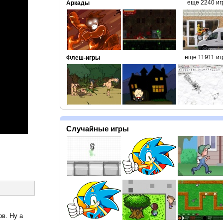
еще 2240 иг
Аркады
еще 11911 иг
Флеш-игры
Случайные игры
ов. Ну а