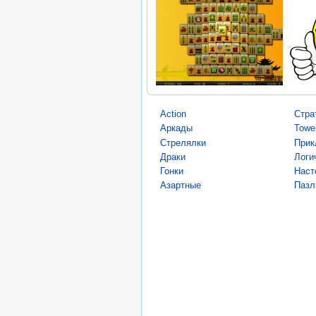
Action
Стра
Аркады
Towe
Стрелялки
Прик
Драки
Логи
Гонки
Наст
Азартные
Пазл