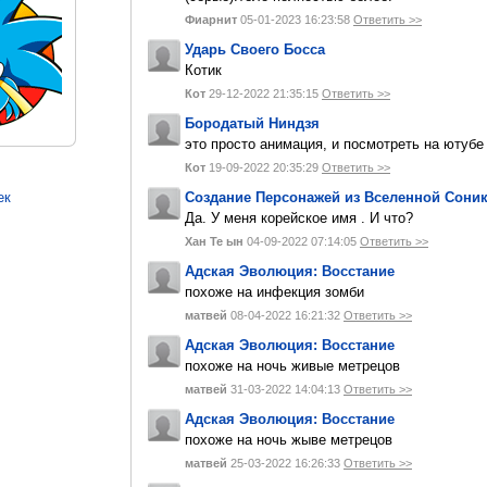
Фиарнит
05-01-2023 16:23:58
Ответить >>
Ударь Своего Босса
Котик
Кот
29-12-2022 21:35:15
Ответить >>
Бородатый Ниндзя
это просто анимация, и посмотреть на ютуб
Кот
19-09-2022 20:35:29
Ответить >>
Создание Персонажей из Вселенной Сони
ек
Да. У меня корейское имя . И что?
Хан Те ын
04-09-2022 07:14:05
Ответить >>
Адская Эволюция: Восстание
похоже на инфекция зомби
матвей
08-04-2022 16:21:32
Ответить >>
Адская Эволюция: Восстание
похоже на ночь живые метрецов
матвей
31-03-2022 14:04:13
Ответить >>
Адская Эволюция: Восстание
похоже на ночь жыве метрецов
матвей
25-03-2022 16:26:33
Ответить >>