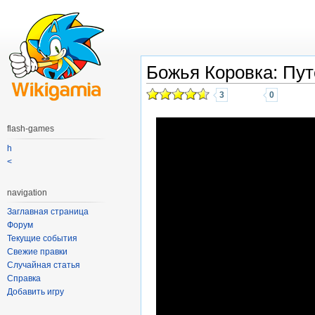
Божья Коровка: Пу
3
0
flash-games
h
<
navigation
Заглавная страница
Форум
Текущие события
Свежие правки
Случайная статья
Справка
Добавить игру