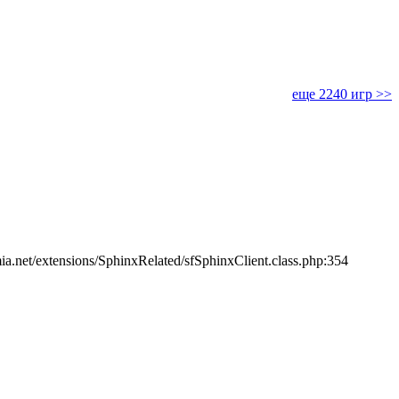
еще 2240 игр >>
ia.net/extensions/SphinxRelated/sfSphinxClient.class.php:354