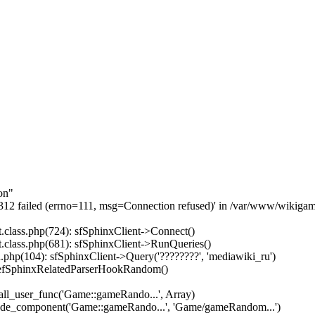
on"
3312 failed (errno=111, msg=Connection refused)' in /var/www/wikigam
.class.php(724): sfSphinxClient->Connect()
.class.php(681): sfSphinxClient->RunQueries()
php(104): sfSphinxClient->Query('????????', 'mediawiki_ru')
 efSphinxRelatedParserHookRandom()
ll_user_func('Game::gameRando...', Array)
lude_component('Game::gameRando...', 'Game/gameRandom...')