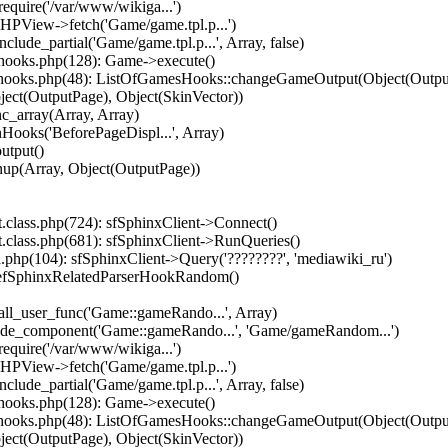
equire('/var/www/wikiga...')
HPView->fetch('Game/game.tpl.p...')
ude_partial('Game/game.tpl.p...', Array, false)
hooks.php(128): Game->execute()
hooks.php(48): ListOfGamesHooks::changeGameOutput(Object(Output
ject(OutputPage), Object(SkinVector))
c_array(Array, Array)
ooks('BeforePageDispl...', Array)
utput()
nup(Array, Object(OutputPage))
.class.php(724): sfSphinxClient->Connect()
.class.php(681): sfSphinxClient->RunQueries()
php(104): sfSphinxClient->Query('????????', 'mediawiki_ru')
 efSphinxRelatedParserHookRandom()
ll_user_func('Game::gameRando...', Array)
lude_component('Game::gameRando...', 'Game/gameRandom...')
equire('/var/www/wikiga...')
HPView->fetch('Game/game.tpl.p...')
ude_partial('Game/game.tpl.p...', Array, false)
hooks.php(128): Game->execute()
hooks.php(48): ListOfGamesHooks::changeGameOutput(Object(Output
ject(OutputPage), Object(SkinVector))