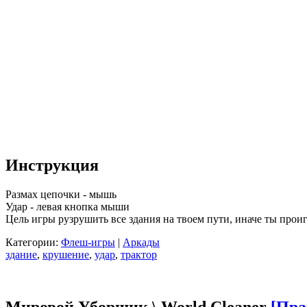
Инструкция
Размах цепочки - мышь
Удар - левая кнопка мыши
Цель игры рузрушить все здания на твоем пути, иначе ты прои
Категории:
Флеш-игры
|
Аркады
здание
,
крушение
,
удар
,
трактор
Мировой Уборщик \ World Cleaner
[Пра