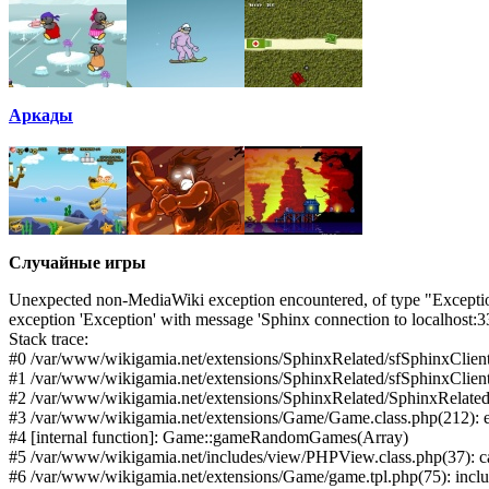
Аркады
Случайные игры
Unexpected non-MediaWiki exception encountered, of type "Excepti
exception 'Exception' with message 'Sphinx connection to localhost:
Stack trace:
#0 /var/www/wikigamia.net/extensions/SphinxRelated/sfSphinxClient
#1 /var/www/wikigamia.net/extensions/SphinxRelated/sfSphinxClient
#2 /var/www/wikigamia.net/extensions/SphinxRelated/SphinxRelated.
#3 /var/www/wikigamia.net/extensions/Game/Game.class.php(212):
#4 [internal function]: Game::gameRandomGames(Array)
#5 /var/www/wikigamia.net/includes/view/PHPView.class.php(37): ca
#6 /var/www/wikigamia.net/extensions/Game/game.tpl.php(75): inc