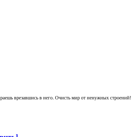
граешь врезавшись в него. Очисть мир от ненужных строений!
вить]