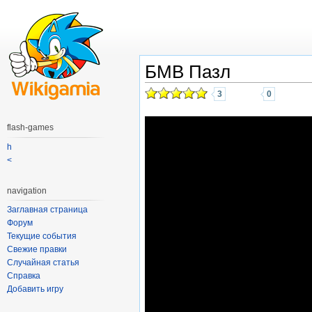
БМВ Пазл
3
0
flash-games
h
<
navigation
Заглавная страница
Форум
Текущие события
Свежие правки
Случайная статья
Справка
Добавить игру