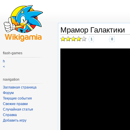
Мрамор Галактики
1
0
flash-games
h
<
navigation
Заглавная страница
Форум
Текущие события
Свежие правки
Случайная статья
Справка
Добавить игру