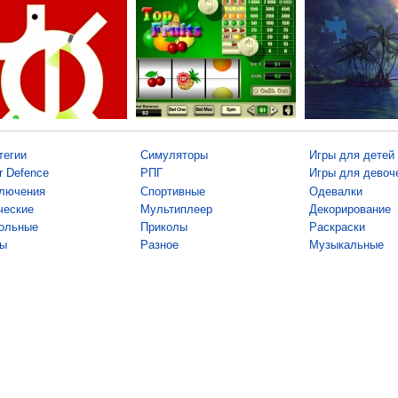
тегии
Симуляторы
Игры для детей
r Defence
РПГ
Игры для девоч
лючения
Спортивные
Одевалки
ческие
Мультиплеер
Декорирование
ольные
Приколы
Раскраски
ы
Разное
Музыкальные