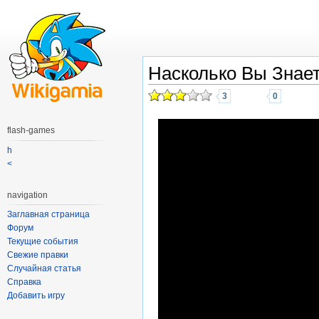
Насколько Вы Знае
3
0
flash-games
h
<
navigation
Заглавная страница
Форум
Текущие события
Свежие правки
Случайная статья
Справка
Добавить игру