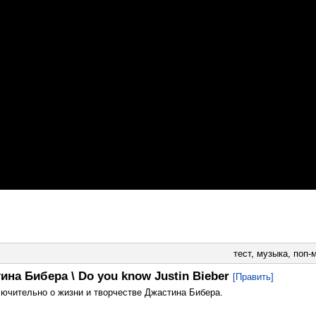
тест
,
музыка
,
поп-
на Бибера \ Do you know Justin Bieber
[Править]
ючительно о жизни и творчестве Джастина Бибера.