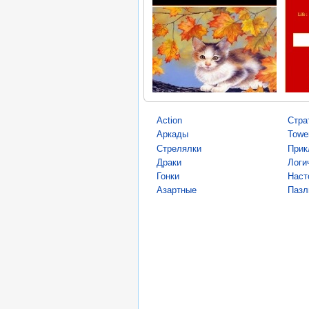
Action
Стра
Аркады
Towe
Стрелялки
Прик
Драки
Логи
Гонки
Наст
Азартные
Пазл