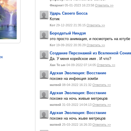
Фиарнит
05-01-2023 16:23:58
Ответить >>
Ударь Своего Босса
Котик
Кот
29-12-2022 21:35:15
Ответить >>
Бородатый Ниндзя
это просто анимация, и посмотреть на ютуб
Кот
19-09-2022 20:35:29
Ответить >>
Создание Персонажей из Вселенной Сони
ек
Да. У меня корейское имя . И что?
Хан Те ын
04-09-2022 07:14:05
Ответить >>
Адская Эволюция: Восстание
похоже на инфекция зомби
матвей
08-04-2022 16:21:32
Ответить >>
Адская Эволюция: Восстание
похоже на ночь живые метрецов
матвей
31-03-2022 14:04:13
Ответить >>
Адская Эволюция: Восстание
похоже на ночь жыве метрецов
матвей
25-03-2022 16:26:33
Ответить >>