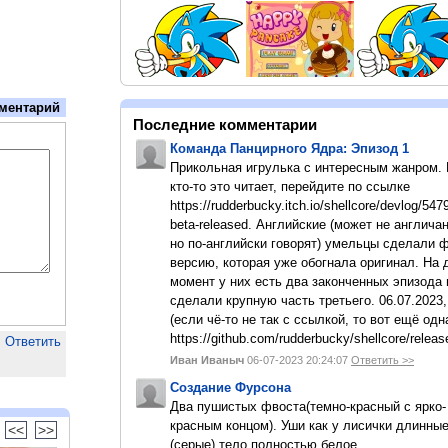
ментарий
Последние комментарии
Команда Панцирного Ядра: Эпизод 1
Прикольная игрулька с интересным жанром.
кто-то это читает, перейдите по ссылке
https://rudderbucky.itch.io/shellcore/devlog/547
beta-released. Английские (может не англичан
но по-английски говорят) умельцы сделали 
версию, которая уже обогнала оригинал. На
момент у них есть два законченных эпизода 
сделали крупную часть третьего. 06.07.2023,
(если чё-то не так с ссылкой, то вот ещё одн
https://github.com/rudderbucky/shellcore/releas
Ответить
Иван Иваныч
06-07-2023 20:24:07
Ответить >>
Создание Фурсона
Два пушистых фвоста(темно-красный с ярко-
красным концом). Уши как у лисички длинны
<<
>>
(серые).тело полностью белое.