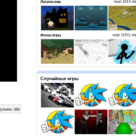
еще 1813 иг
Логические
еще 11911 иг
Флеш-игры
Случайные игры
музыка
,
r&b