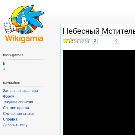
Небесный Мстител
2
0
flash-games
h
<
navigation
Заглавная страница
Форум
Текущие события
Свежие правки
Случайная статья
Справка
Добавить игру