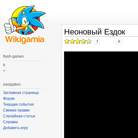
Неоновый Ездок
7
0
flash-games
h
<
navigation
Заглавная страница
Форум
Текущие события
Свежие правки
Случайная статья
Справка
Добавить игру