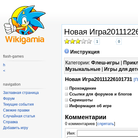
Новая Игра2011122
1
0
Инструкция
flash-games
Категории:
Флеш-игры
|
Прик
h
Музыкальные
|
Игры для дет
<
Новая Игра20111226101731
[П
navigation
Прохождение
Заглавная страница
Ссылки для форумов и блогов
Форум
Скриншоты
Текущие события
Информация об игре
Свежие правки
Комментарии
Случайная статья
Справка
0 комментариев
[
спрятать
]
Добавить игру
Имя: