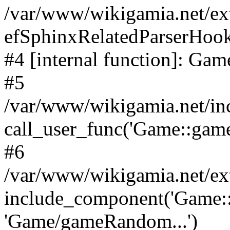
/var/www/wikigamia.net/ex
efSphinxRelatedParserHo
#4 [internal function]: G
#5
/var/www/wikigamia.net/in
call_user_func('Game::game
#6
/var/www/wikigamia.net/ex
include_component('Game::
'Game/gameRandom...')