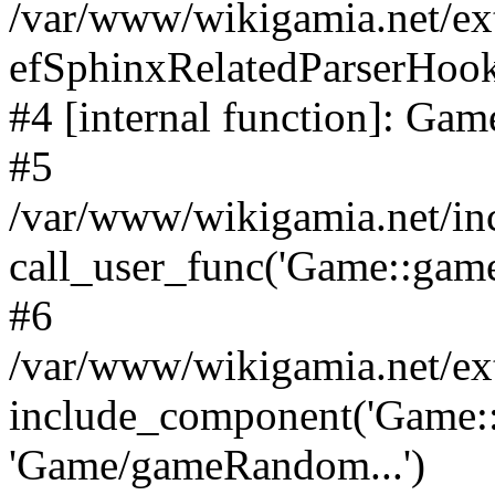
/var/www/wikigamia.net/ex
efSphinxRelatedParserHo
#4 [internal function]: G
#5
/var/www/wikigamia.net/in
call_user_func('Game::game
#6
/var/www/wikigamia.net/ex
include_component('Game::
'Game/gameRandom...')