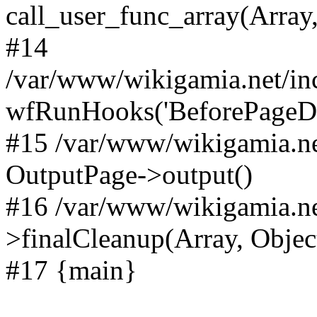
call_user_func_array(Array,
#14
/var/www/wikigamia.net/in
wfRunHooks('BeforePageDisp
#15 /var/www/wikigamia.ne
OutputPage->output()
#16 /var/www/wikigamia.ne
>finalCleanup(Array, Objec
#17 {main}