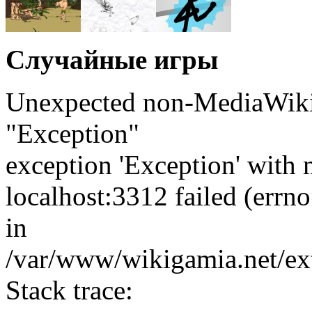
Случайные игры
Unexpected non-MediaWiki 
"Exception"
exception 'Exception' with 
localhost:3312 failed (err
in
/var/www/wikigamia.net/ext
Stack trace: