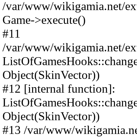
/var/www/wikigamia.net/ex
Game->execute()
#11
/var/www/wikigamia.net/ex
ListOfGamesHooks::change
Object(SkinVector))
#12 [internal function]:
ListOfGamesHooks::changeA
Object(SkinVector))
#13 /var/www/wikigamia.ne