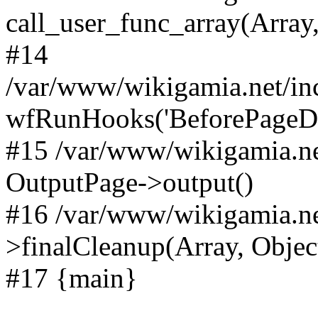
call_user_func_array(Array,
#14
/var/www/wikigamia.net/in
wfRunHooks('BeforePageDisp
#15 /var/www/wikigamia.ne
OutputPage->output()
#16 /var/www/wikigamia.ne
>finalCleanup(Array, Objec
#17 {main}