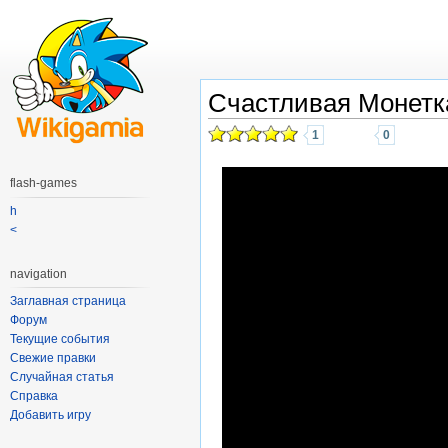
Счастливая Монетк
1
0
flash-games
h
<
navigation
Заглавная страница
Форум
Текущие события
Свежие правки
Случайная статья
Справка
Добавить игру