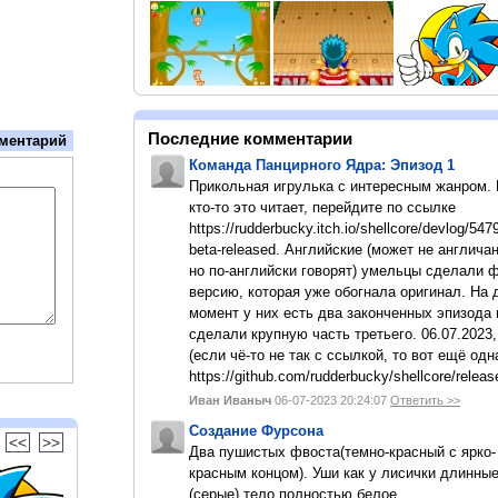
Последние комментарии
ментарий
Команда Панцирного Ядра: Эпизод 1
Прикольная игрулька с интересным жанром.
кто-то это читает, перейдите по ссылке
https://rudderbucky.itch.io/shellcore/devlog/547
beta-released. Английские (может не англичан
но по-английски говорят) умельцы сделали 
версию, которая уже обогнала оригинал. На
момент у них есть два законченных эпизода 
сделали крупную часть третьего. 06.07.2023,
(если чё-то не так с ссылкой, то вот ещё одн
https://github.com/rudderbucky/shellcore/releas
Иван Иваныч
06-07-2023 20:24:07
Ответить >>
Создание Фурсона
<<
>>
Два пушистых фвоста(темно-красный с ярко-
красным концом). Уши как у лисички длинны
(серые).тело полностью белое.