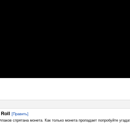
 Roll
[Править]
олпаков спрятана монета. Как только монета пропадает попробуйте угада