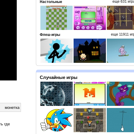
еще 631 игр
Настольные
еще 11911 иг
Флеш-игры
Случайные игры
монетка
ть где