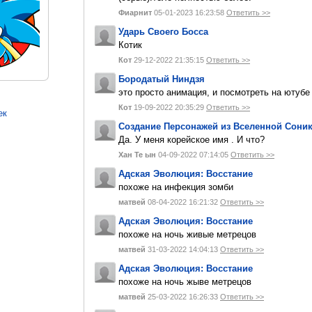
Фиарнит
05-01-2023 16:23:58
Ответить >>
Ударь Своего Босса
Котик
Кот
29-12-2022 21:35:15
Ответить >>
Бородатый Ниндзя
это просто анимация, и посмотреть на ютуб
Кот
19-09-2022 20:35:29
Ответить >>
ек
Создание Персонажей из Вселенной Сони
Да. У меня корейское имя . И что?
Хан Те ын
04-09-2022 07:14:05
Ответить >>
Адская Эволюция: Восстание
похоже на инфекция зомби
матвей
08-04-2022 16:21:32
Ответить >>
Адская Эволюция: Восстание
похоже на ночь живые метрецов
матвей
31-03-2022 14:04:13
Ответить >>
Адская Эволюция: Восстание
похоже на ночь жыве метрецов
матвей
25-03-2022 16:26:33
Ответить >>