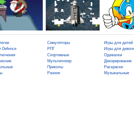
тегии
Симуляторы
Игры для детей
r Defence
РПГ
Игры для девоч
лючения
Спортивные
Одевалки
ческие
Мультиплеер
Декорирование
ольные
Приколы
Раскраски
ы
Разное
Музыкальные