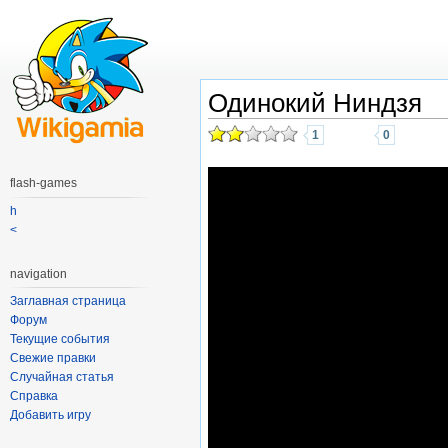
Одинокий Ниндзя
1
0
flash-games
h
<
navigation
Заглавная страница
Форум
Текущие события
Свежие правки
Случайная статья
Справка
Добавить игру