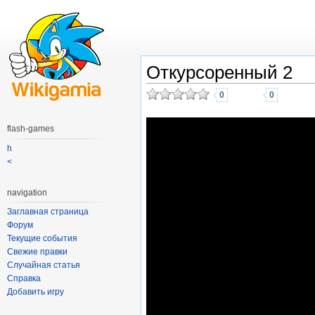
Откурсоренный 2
0
0
flash-games
h
<
navigation
Заглавная страница
Форум
Текущие события
Свежие правки
Случайная статья
Справка
Добавить игру