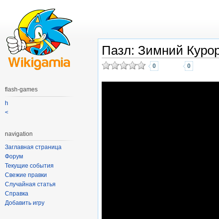
Пазл: Зимний Куро
0
0
flash-games
h
<
navigation
Заглавная страница
Форум
Текущие события
Свежие правки
Случайная статья
Справка
Добавить игру