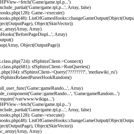
HPView->fetch('Game/game.tpl.p...')
ude_partial('Game/game.tpl.p...', Array, false)
hooks.php(128): Game->execute()
hooks.php(48): ListOfGamesHooks::changeGameOutput(Object(Output
ject(OutputPage), Object(SkinVector))
c_array(Array, Array)
ooks('BeforePageDispl...', Array)
utput()
nup(Array, Object(OutputPage))
.class.php(724): sfSphinxClient->Connect()
.class.php(681): sfSphinxClient->RunQueries()
php(104): sfSphinxClient->Query('????????', 'mediawiki_ru')
 efSphinxRelatedParserHookRandom()
ll_user_func('Game::gameRando...', Array)
lude_component('Game::gameRando...', 'Game/gameRandom...')
equire('/var/www/wikiga...')
HPView->fetch('Game/game.tpl.p...')
ude_partial('Game/game.tpl.p...', Array, false)
hooks.php(128): Game->execute()
hooks.php(48): ListOfGamesHooks::changeGameOutput(Object(Output
ject(OutputPage), Object(SkinVector))
c_array(Array, Array)