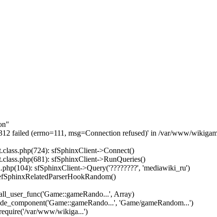
on"
3312 failed (errno=111, msg=Connection refused)' in /var/www/wikigam
.class.php(724): sfSphinxClient->Connect()
.class.php(681): sfSphinxClient->RunQueries()
php(104): sfSphinxClient->Query('????????', 'mediawiki_ru')
 efSphinxRelatedParserHookRandom()
ll_user_func('Game::gameRando...', Array)
lude_component('Game::gameRando...', 'Game/gameRandom...')
equire('/var/www/wikiga...')