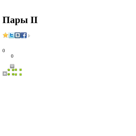
Пары II
0
0