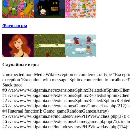
Флеш-игры
Случайные игры
Unexpected non-MediaWiki exception encountered, of type "Excepti
exception 'Exception' with message 'Sphinx connection to localhost:
Stack trace:
#0 /var/www/wikigamia.net/extensions/SphinxRelated/sfSphinxClient
#1 /var/www/wikigamia.net/extensions/SphinxRelated/sfSphinxClient
#2 /var/www/wikigamia.net/extensions/SphinxRelated/SphinxRelated.
#3 /var/www/wikigamia.net/extensions/Game/Game.class.php(212):
#4 [internal function]: Game::gameRandomGames(Array)
#5 /var/www/wikigamia.net/includes/view/PHPView.class.php(37): ca
#6 /var/www/wikigamia.net/extensions/Game/game.tpl.php(75): inc
#7 /var/www/wikigamia.net/includes/view/PHPView.class.php(114): r