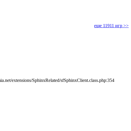
еще 11911 игр >>
ia.net/extensions/SphinxRelated/sfSphinxClient.class.php:354