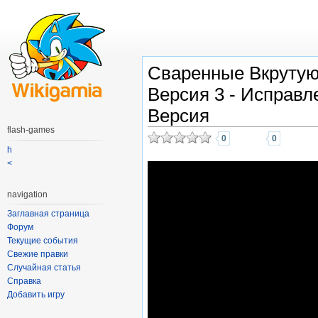
Сваренные Вкрутую
Версия 3 - Исправл
Версия
flash-games
0
0
h
<
navigation
Заглавная страница
Форум
Текущие события
Свежие правки
Случайная статья
Справка
Добавить игру