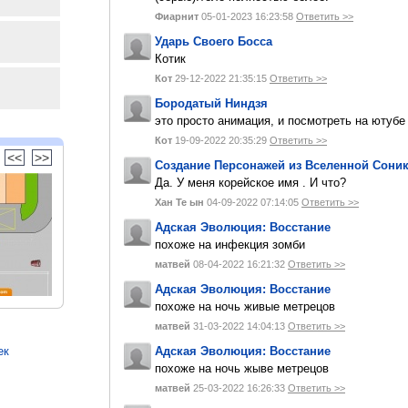
Фиарнит
05-01-2023 16:23:58
Ответить >>
Ударь Своего Босса
Котик
Кот
29-12-2022 21:35:15
Ответить >>
Бородатый Ниндзя
это просто анимация, и посмотреть на ютуб
Кот
19-09-2022 20:35:29
Ответить >>
<<
>>
Создание Персонажей из Вселенной Сони
Да. У меня корейское имя . И что?
Хан Те ын
04-09-2022 07:14:05
Ответить >>
Адская Эволюция: Восстание
похоже на инфекция зомби
матвей
08-04-2022 16:21:32
Ответить >>
Адская Эволюция: Восстание
похоже на ночь живые метрецов
матвей
31-03-2022 14:04:13
Ответить >>
Адская Эволюция: Восстание
ек
похоже на ночь жыве метрецов
матвей
25-03-2022 16:26:33
Ответить >>