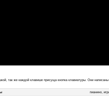
кой, так же каждой клавише присуща кнопка клавиатуры. Они написаны
ры
пианино
,
игр