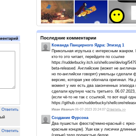
Последние комментарии
ментарий
Команда Панцирного Ядра: Эпизод 1
Прикольная игрулька с интересным жанром.
кто-то это читает, перейдите по ссылке
https://rudderbucky.itch.io/shellcore/devlog/547
beta-released. Английские (может не англичан
но по-английски говорят) умельцы сделали 
версию, которая уже обогнала оригинал. На
момент у них есть два законченных эпизода 
сделали крупную часть третьего. 06.07.2023,
(если чё-то не так с ссылкой, то вот ещё одн
https://github.com/rudderbucky/shellcore/releas
Ответить
Иван Иваныч
06-07-2023 20:24:07
Ответить >>
ный
Создание Фурсона
Два пушистых фвоста(темно-красный с ярко-
красным концом). Уши как у лисички длинны
Ответить
(серые).тело полностью белое.