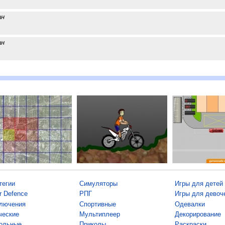
ан
ан
тегии
Симуляторы
Игры для детей
r Defence
РПГ
Игры для девоч
лючения
Спортивные
Одевалки
ческие
Мультиплеер
Декорирование
ольные
Приколы
Раскраски