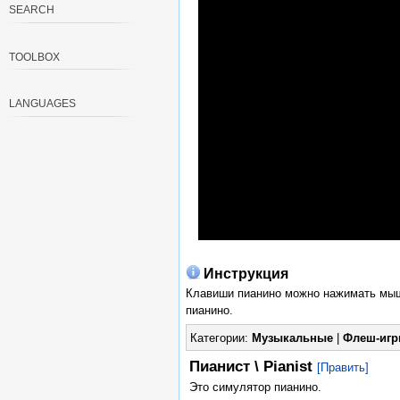
SEARCH
TOOLBOX
LANGUAGES
Инструкция
Клавиши пианино можно нажимать мыш
пианино.
Категории:
Музыкальные
|
Флеш-иг
Пианист \ Pianist
[Править]
Это симулятор пианино.