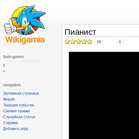
Пианист
28
0
flash-games
h
<
navigation
Заглавная страница
Форум
Текущие события
Свежие правки
Случайная статья
Справка
Добавить игру