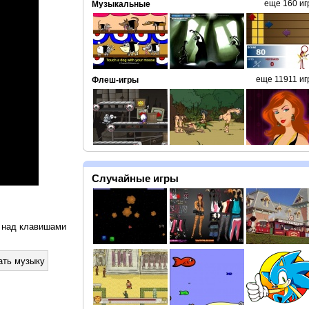
еще 160 иг
Музыкальные
еще 11911 иг
Флеш-игры
Случайные игры
 над клавишами
ать музыку