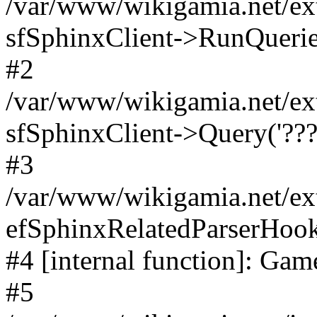
/var/www/wikigamia.net/ext
sfSphinxClient->RunQuerie
#2
/var/www/wikigamia.net/ex
sfSphinxClient->Query('????
#3
/var/www/wikigamia.net/ex
efSphinxRelatedParserHo
#4 [internal function]: G
#5