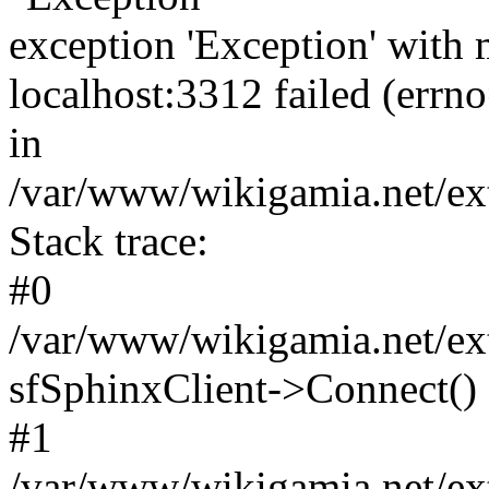
exception 'Exception' with 
localhost:3312 failed (err
in
/var/www/wikigamia.net/ext
Stack trace:
#0
/var/www/wikigamia.net/ext
sfSphinxClient->Connect()
#1
/var/www/wikigamia.net/ext