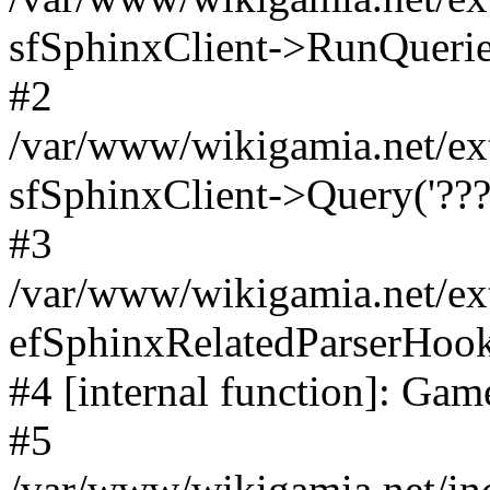
sfSphinxClient->RunQuerie
#2
/var/www/wikigamia.net/ex
sfSphinxClient->Query('????
#3
/var/www/wikigamia.net/ex
efSphinxRelatedParserHo
#4 [internal function]: G
#5
/var/www/wikigamia.net/in