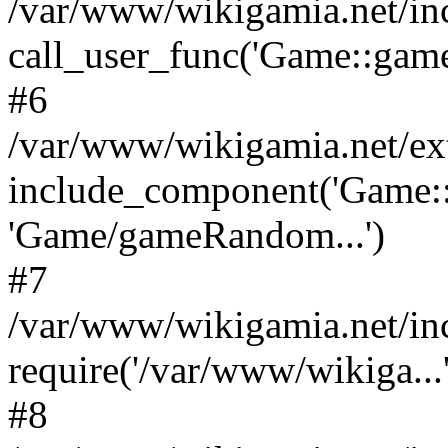
/var/www/wikigamia.net/in
call_user_func('Game::game
#6
/var/www/wikigamia.net/ex
include_component('Game::
'Game/gameRandom...')
#7
/var/www/wikigamia.net/in
require('/var/www/wikiga...'
#8