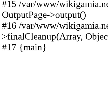
#15 /var/www/wikigamia.ne
OutputPage->output()
#16 /var/www/wikigamia.ne
>finalCleanup(Array, Objec
#17 {main}