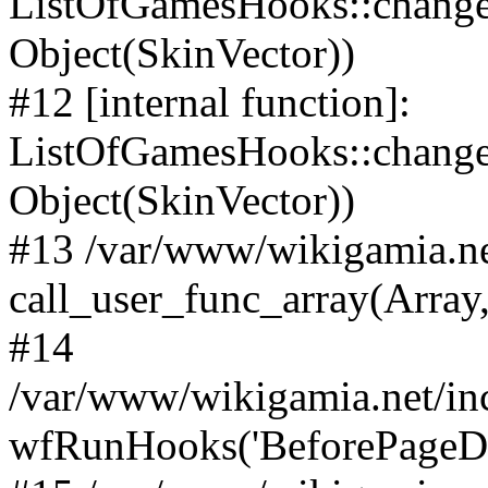
ListOfGamesHooks::change
Object(SkinVector))
#12 [internal function]:
ListOfGamesHooks::changeA
Object(SkinVector))
#13 /var/www/wikigamia.ne
call_user_func_array(Array,
#14
/var/www/wikigamia.net/in
wfRunHooks('BeforePageDisp