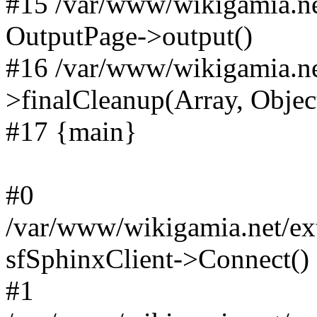
#15 /var/www/wikigamia.ne
OutputPage->output()
#16 /var/www/wikigamia.ne
>finalCleanup(Array, Objec
#17 {main}
#0
/var/www/wikigamia.net/ext
sfSphinxClient->Connect()
#1