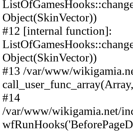
ListOfGamesHooks::change
Object(SkinVector))
#12 [internal function]:
ListOfGamesHooks::changeA
Object(SkinVector))
#13 /var/www/wikigamia.ne
call_user_func_array(Array,
#14
/var/www/wikigamia.net/in
wfRunHooks('BeforePageDisp