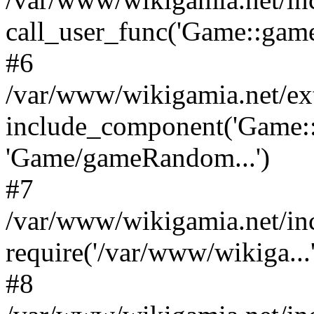
call_user_func('Game::game
#6
/var/www/wikigamia.net/ex
include_component('Game::
'Game/gameRandom...')
#7
/var/www/wikigamia.net/in
require('/var/www/wikiga...'
#8